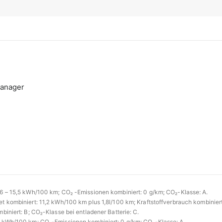
Manager
16 – 15,5 kWh/100 km; CO₂ -Emissionen kombiniert: 0 g/km; CO₂-Klasse: A.
t kombiniert: 11,2 kWh/100 km plus 1,8l/100 km; Kraftstoffverbrauch kombiniert
iniert: B; CO₂-Klasse bei entladener Batterie: C.
4 kWh/100 km; CO₂-Emissionen kombiniert: 0 g/km; CO₂-Klasse: A.