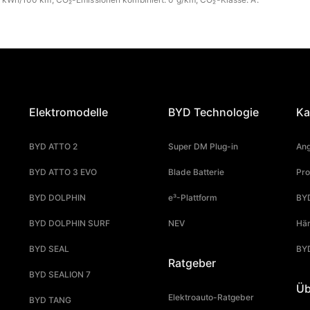
Elektromodelle
BYD Technologie
Ka
BYD ATTO 2
Super DM Plug-in
Ang
BYD ATTO 3 EVO
Blade Batterie
Pro
BYD DOLPHIN
e³-Plattform
BYD
BYD DOLPHIN SURF
NEV
Hän
BYD SEAL
BY
Ratgeber
BYD SEALION 7
Üb
Elektroauto-Ratgeber
BYD TANG