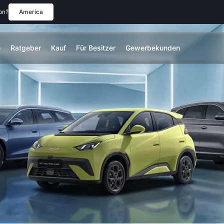
ion?
America
e
Ratgeber
Kauf
Für Besitzer
Gewerbekunden