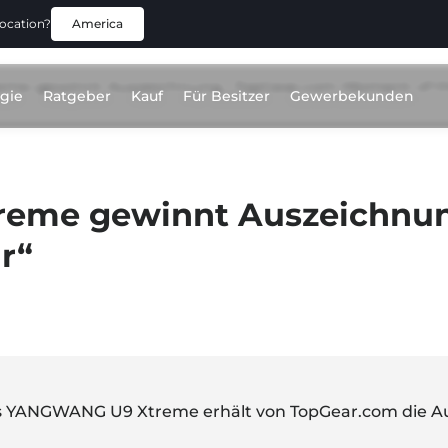
location?
America
e gewinnt Auszeichnung „TopGear.com Moment of th
gie
Ratgeber
Kauf
Für Besitzer
Gewerbekunden
eme gewinnt Auszeichnun
r“
s YANGWANG U9 Xtreme erhält von TopGear.com die A