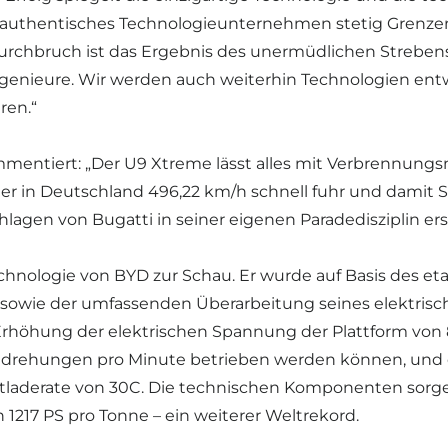
 authentisches Technologieunternehmen stetig Grenzen
Durchbruch ist das Ergebnis des unermüdlichen Strebens
enieure. Wir werden auch weiterhin Technologien entw
ren.“
ommentiert: „Der U9 Xtreme lässt alles mit Verbrennung
s er in Deutschland 496,22 km/h schnell fuhr und damit
lagen von Bugatti in seiner eigenen Paradedisziplin erst
chnologie von BYD zur Schau. Er wurde auf Basis des et
g sowie der umfassenden Überarbeitung seines elektrisc
höhung der elektrischen Spannung der Plattform von 800
Umdrehungen pro Minute betrieben werden können, und 
ntladerate von 30C. Die technischen Komponenten sor
1217 PS pro Tonne – ein weiterer Weltrekord.