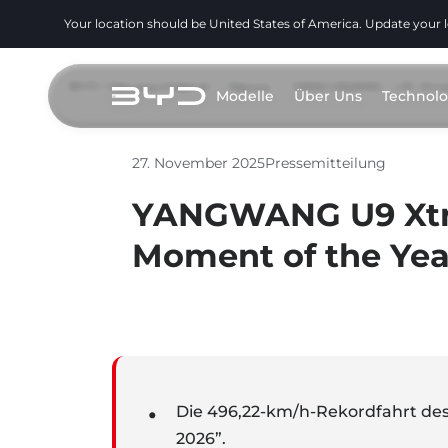
Your location should be United States of America. Update your 
BYD Deutschland
>
News
> YANGWANG U9 Xtrem
Modelle
Über Uns
Technolo
27. November 2025
Pressemitteilung
YANGWANG U9 Xtr
Moment of the Yea
Die 496,22-km/h-Rekordfahrt de
2026”.