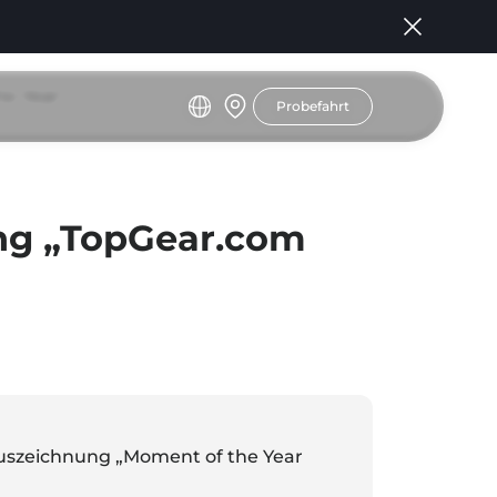
e Year“
Probefahrt
g „TopGear.com
uszeichnung „Moment of the Year