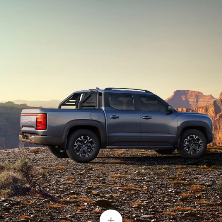
longitudinal del mundo
Consumo de Combustible: 7.5L/100km
Disfruta de tu viaje con la función Karaoke
Disfruta de la App Stingray desarrollada por BYD
disponible en BYD SHARK con un amplio repertorio
musical.
*Micrófono: accesorio opcional, venta por separado.
Off-road enorme capacidad superior de
BYD SHARK para los viajes diarios en
ciudad y manejo off-road
+
5 asientos