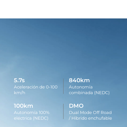
5.7
s
840
km
Aceleración de 0-100
Autonomía
km/h
combinada (NEDC)
100
km
DMO
Autonomía 100%
Dual Mode Off Road
eléctrica (NEDC)
/ Híbrido enchufable