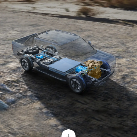
Sistema de comando por voz “Hi BYD”
Le permite lograr un head-up drive sin tener que
encontrar botones físicos para operar durante la
conducción.
+