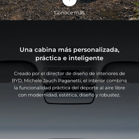
Conoce más
Una cabina más personalizada,
práctica e inteligente
Creado por el director de diseño de interiores de
BYD, Michele Jauch Paganetti, el interior combina
Mega símbolo de SHARK
la funcionalidad práctica del deporte al aire libre
con modernidad, estética, diseño y robustez.
Cara frontal integrada y agresiva. La gama
completa cuenta con luces de contorno LED y el
gran logotipo tridimensional suspendido, lo que
realza aún más la identidad robusta, distintiva y
con carácter.