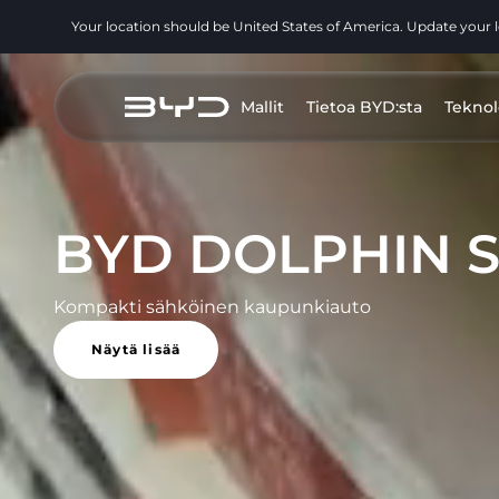
Your location should be United States of America. Update your 
Mallit
Tietoa BYD:sta
Teknol
BYD DOLPHIN 
Kompakti sähköinen kaupunkiauto
Näytä lisää