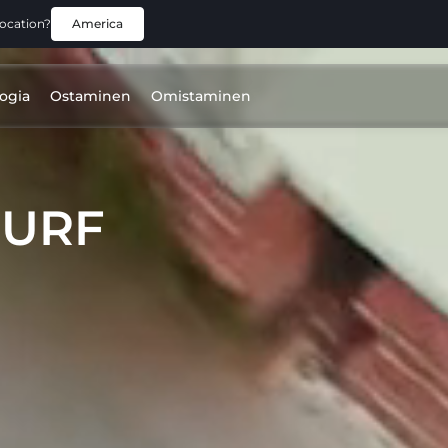
location?
America
ogia
Ostaminen
Omistaminen
SURF