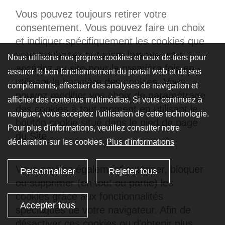
Vous pouvez toujours retirer votre
consentement. Vous pouvez faire un choix
et indiquer spécifiquement les cookies que
vous souhaitez autoriser lorsque vous
Nous utilisons nos propres cookies et ceux de tiers pour
accédez au site pour la première fois en
assurer le bon fonctionnement du portail web et de ses
utilisant la bannière des cookies. Vous
compléments, effectuer des analyses de navigation et
pouvez modifier vos choix de paramétrage
afficher des contenus multimédias. Si vous continuez à
des cookies à tout moment en utilisant le
naviguer, vous acceptez l'utilisation de cette technologie.
bouton cookie situé dans le pied de page
Pour plus d'informations, veuillez consulter notre
du Site.
déclaration sur les cookies.
Plus d'informations
Vous pouvez également autoriser, bloquer
Personnaliser
Rejeter tous
ou supprimer (en tout ou partie) les
cookies grâce aux fonctionnalités
Accepter tous
spécifiques de votre navigateur. Afin de
désactiver ces cookies ou d'obtenir plus
Techniquement nécessaire