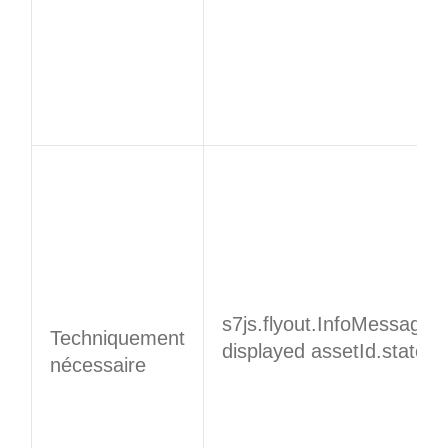
s7js.flyout.InfoMessage.
Techniquement
displayed assetId.state
nécessaire