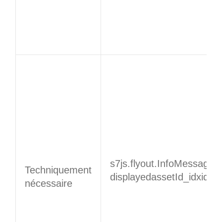
s7js.flyout.InfoMessage.
Techniquement
displayedassetId_idxid.an
nécessaire