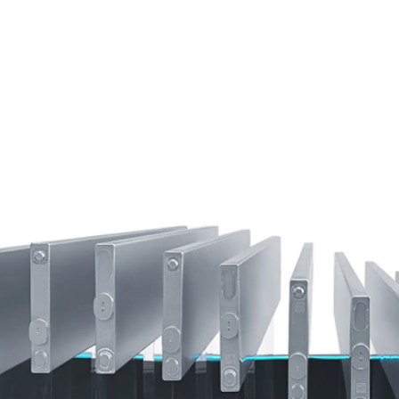
Grattez votre « guitare »
Les cordes uniques associées au haut-parleur
imitent le style d’une guitare dans le panneau de
porte. Détendez-vous et grattez votre « guitare »
ludique pour créer votre propre mélodie. Les cordes
flexibles peuvent aussi s'étendre pour accueillir des
bouteilles ou autres objets.