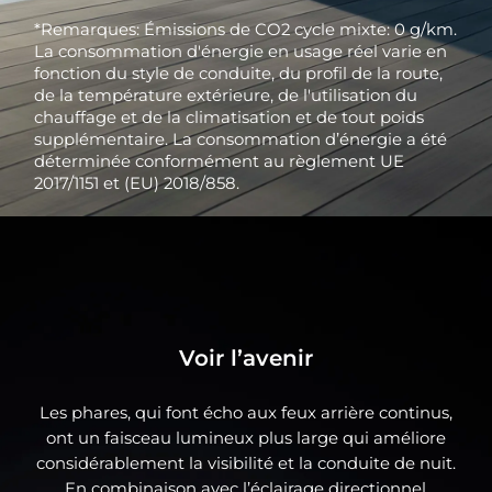
*Remarques: Émissions de CO2 cycle mixte: 0 g/km.
La consommation d'énergie en usage réel varie en
fonction du style de conduite, du profil de la route,
de la température extérieure, de l'utilisation du
chauffage et de la climatisation et de tout poids
supplémentaire. La consommation d’énergie a été
déterminée conformément au règlement UE
2017/1151 et (EU) 2018/858.
Voir l’avenir
Les phares, qui font écho aux feux arrière continus,
ont un faisceau lumineux plus large qui améliore
considérablement la visibilité et la conduite de nuit.
En combinaison avec l’éclairage directionnel