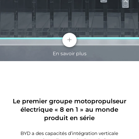
+
En savoir plus
Le premier groupe motopropulseur
électrique « 8 en 1 » au monde
produit en série
Illuminez vos émotions
Sécurité élevée
L’éclairage ambiant multicolore écoute vos
BYD a des capacités d’intégration verticale
La matière première, le lithium-fer-phosphate,
humeurs et répond automatiquement aux