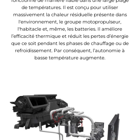
fonctionne de manière fiable dans une large plage
tranchants externes dans la batterie lors d’un grave
de températures. Il est conçu pour utiliser
accident de la route. La Batterie Blade a passé le
massivement la chaleur résiduelle présente dans
test de pénétration de clous sans émettre de fumée
l'environnement, le groupe motopropulseur,
ou de feu. La température de surface n’a atteint
l'habitacle et, même, les batteries. Il améliore
que 30 à 60 °C.
l’efficacité thermique et réduit les pertes d’énergie
que ce soit pendant les phases de chauffage ou de
refroidissement. Par conséquent, l’autonomie à
basse température augmente.
Grand espace pour les passagers à l’arrière
Grâce à la construction de la e-Platform 3.0, le
plancher à l’arrière est entièrement plat, ce qui crée
un espace étonnamment grand. Ce grand espace
pour les jambes permet à votre famille et vos amis