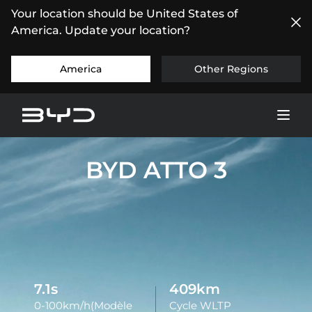
Your location should be United States of
America. Update your location?
America
Other Regions
BYD ATTO 3
7.3
s
419
km
0-100km/h(Modèle
Cycle WLTP