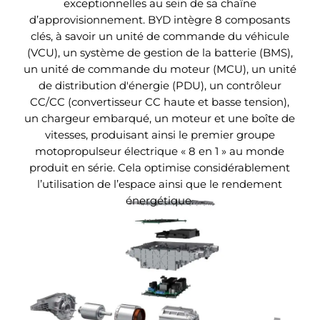
exceptionnelles au sein de sa chaîne
possède un certain nombre de caractéristiques
différents rythmes de la musique avec une
d’approvisionnement. BYD intègre 8 composants
avantageuses : génération de chaleur lente, faible
illumination fluide.
clés, à savoir un unité de commande du véhicule
dégagement de chaleur et absence de libération
(VCU), un système de gestion de la batterie (BMS),
d’oxygène. La forme unique de rectangle plat
un unité de commande du moteur (MCU), un unité
améliore également l’efficacité du refroidissement
de distribution d'énergie (PDU), un contrôleur
et les performances de préchauffage. La Batterie
CC/CC (convertisseur CC haute et basse tension),
Blade a pu passer sans problème le test de
un chargeur embarqué, un moteur et une boîte de
pénétration de clous sans émettre de feu ou de
vitesses, produisant ainsi le premier groupe
fumée.
motopropulseur électrique « 8 en 1 » au monde
produit en série. Cela optimise considérablement
l’utilisation de l’espace ainsi que le rendement
énergétique.