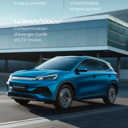
longue portée)
mixte(Modèle
longue portée)
14.5
kWh/100km*
Consommation
d’énergie (cycle
WLTP mixte)