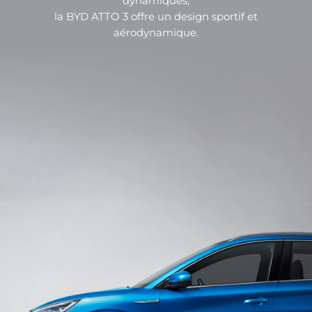
dynamiques,
la BYD ATTO 3 offre un design sportif et
aérodynamique.