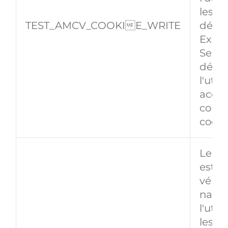
les co
TEST_AMCV_COOKIE_WRITE
défin
Exper
Servi
déter
l'util
accep
cons
cooki
Le co
est ut
vérifie
navig
l'util
les co