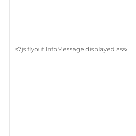
s7js.flyout.InfoMessage.displayed assetI