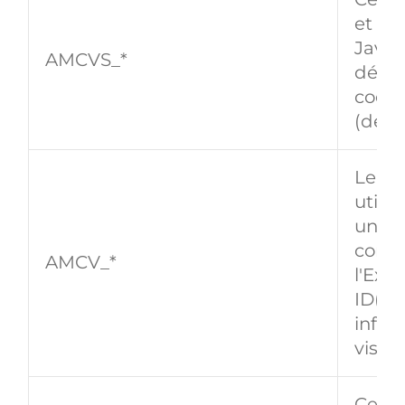
et lu 
JavaS
AMCVS_*
déter
cooki
(défin
Le co
utilis
un vis
conti
AMCV_*
l'Exp
ID(MI
infor
visite
Ce no