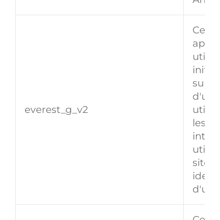
Ce co
après
utilis
initi
sur u
d'un c
everest_g_v2
utilis
les cl
inter
utilis
site 
identi
d'util
Ce co