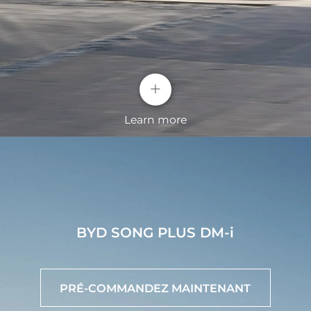
+
Learn more
Structure de corps en acier à haute
résistance
BYD SONG PLUS DM-i
Renforcer la protection du châssis et des batteries
pour améliorer la résistance aux chocs de manière
complète.
Système de Cockpit Intelligent BYD
PRÉ-COMMANDEZ MAINTENANT
Le BYD SONG PLUS dispose d’un système de