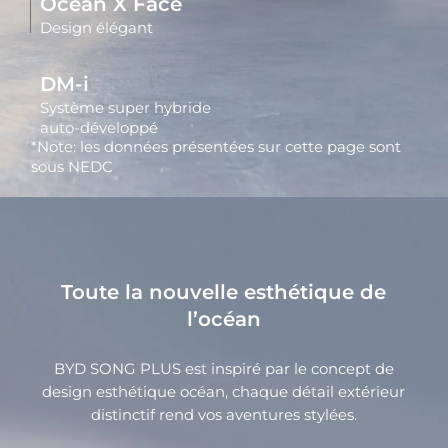
Océan X Face
Design élégant
DM-i
Système super hybride
auto-développé
*Note: les données présentées sur cette page sont
sous NEDC
Toute la nouvelle esthétique de
l’océan
BYD SONG PLUS est inspiré par le concept de
design esthétique océan, chaque détail extérieur
distinctif rend vos aventures stylées.