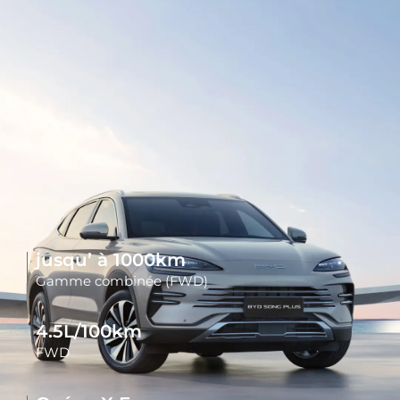
jusqu’ à
1000km
Gamme combinée (FWD)
4.5L/100km
FWD