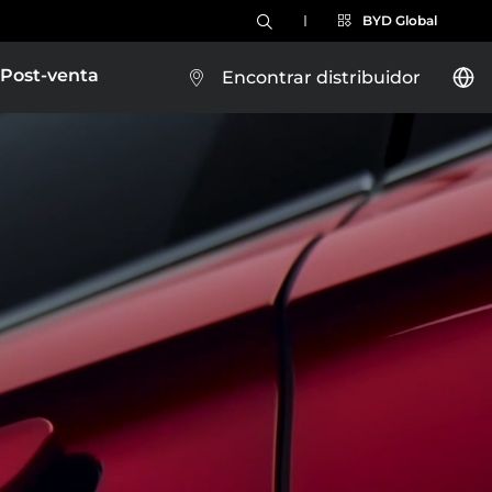
BYD Global
Post-venta
Encontrar distribuidor
BYD DOLPHIN
Brazil
Costa Rica
Conócelo
Guatemala
BYD TANG