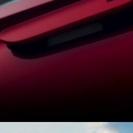
ma
Paraguay
ay
Conócelo
Conócelo