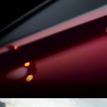
Mexico
Pana
United States
Urugu