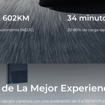
602
KM
34
minut
Autonomía (NEDC)
30-80% de carga ráp
a de La Mejor Experie
je por carretera con una aceleración de 0 a 100 km/h en s