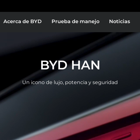
Acerca de BYD
Prueba de manejo
Noticias
Europe
Middle East & Africa
BYD HAN
BYD SEAL
BYD HAN
Un icono de lujo, potencia y seguridad
as
Bolivia
Colombia
Conócelo
Conócelo
or
El Salvador
BYD SEAGULL
BYD YUAN PLUS