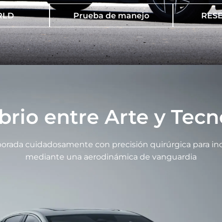
RLD
Prueba de manejo
RESE
ibrio entre Arte y Tecn
orada cuidadosamente con precisión quirúrgica para in
mediante una aerodinámica de vanguardia