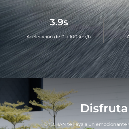
3.9
s
Aceleración de 0 a 100 km/h
Disfrut
BYD HAN te lleva a un emocionante via