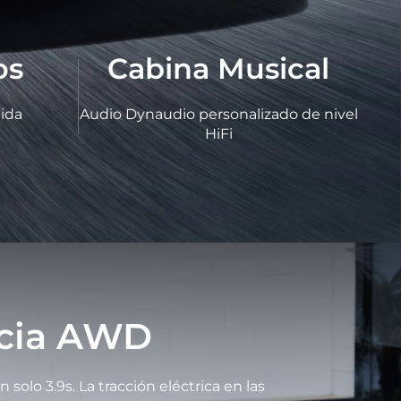
os
Cabina Musical
ida
Audio Dynaudio personalizado de nivel
HiFi
ncia AWD
olo 3.9s. La tracción eléctrica en las