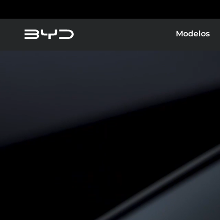
Modelos
America
Asia-Pacific
Vehículos Eléctricos
Vehículos Híbridos
Argentina
Baham
Caribbean Region
Chile
Dominican Republic
Ecuad