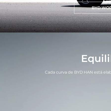
BYD WO
Equil
Cada curva de BYD HAN está elab