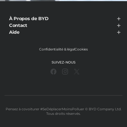
À Propos de BYD
À Propos de BYD
Contact
Visiter le concessionnaire
Aide
Aide
Confidentialité & légal
Cookies
SUIVEZ-NOUS
Pensez à covoiturer #SeDéplacerMoinsPolluer ©️ BYD Company Ltd.
Tous droits réservés.