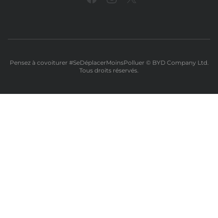
Pensez à covoiturer #SeDéplacerMoinsPolluer ©️ BYD Company Ltd.
Tous droits réservés.