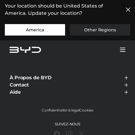
Your location should be United States of
America. Update your location?
America
Other Regions
À Propos de BYD
À Propos de BYD
Contact
Visiter le concessionnaire
Aide
Aide
Confidentialité & légal
Cookies
SUIVEZ-NOUS