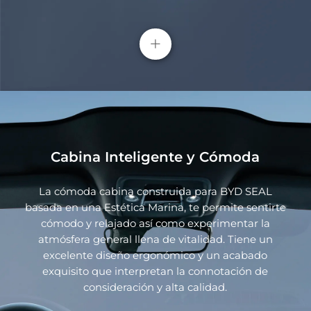
+
Cabina Inteligente y Cómoda
La cómoda cabina construida para BYD SEAL
basada en una Estética Marina, te permite sentirte
cómodo y relajado así como experimentar la
Faros delanteros flotantes de doble U
atmósfera general llena de vitalidad. Tiene un
excelente diseño ergonómico y un acabado
Las luces flotantes de doble U de BYD Seal están
exquisito que interpretan la connotación de
integradas con los topes a ambos lados del cofre
consideración y alta calidad.
delantero. Dentro de la cavidad de la lámpara hay
un componente emisor de luz LED flotante en