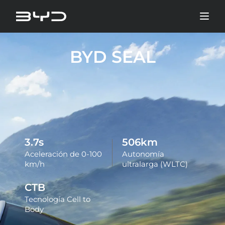
BYD SEAL
3.8
s
519
km
Aceleración de 0-100
Autonomía
km/h
ultralarga (WLTC)
CTB
Tecnología Cell to
Body