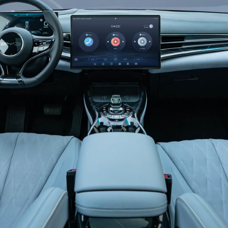
forma de U doble. La longitud y el ancho del lente
LED son solo 100 mm × 15 mm, que es una relación
ultra-plana líder en la industria. Este faro crea ojos
nítidos para BYD SEAL, que se puede llamar el
toque final del diseño del vehículo.
Rines con diseño afilado Blade (AWD)