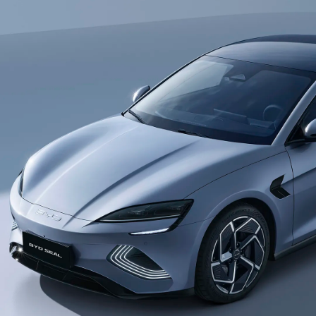
permite disfrutar de la comodidad de la
conducción y el entretenimiento simultáneamente.
Luz Trasera Skyline Continua
La luz trasera LED continua está incorporada con
elementos de gotas de agua, interpretando la
belleza del océano. La tira de luz lineal
extremadamente estrecha de 5 mm conecta
ambas matrices de gotas de agua y está revestida
con un borde cromado de alto brillo delgado y
texturizado, creando una maravillosa sensación
visual del mar y el cielo.
Dynaudio Personalizado Class-HiFi
El sistema de sonido Dynaudio personaliza el modo
envolvente por primera vez en la industria. Tiene la
máxima potencia de salida de 775W y alta