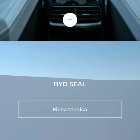
BYD SEAL ofrece dos estilos diferentes de rines.
Entre ellos, el rin de 18 pulgadas que adopta
+
elementos intrigantes y la forma de triángulo
pequeño que aumenta la vitalidad de este diseño.
El rin de precisión Blade de 19 pulgadas tiene una
estructura simple y capaz. La superficie cerrada
está decorada con franjas que pueden cambiar a
una maravillosa forma visual cuando se ven desde
diferentes ángulos. La exquisita estructura de la
carrocería puede reducir efectivamente la
resistencia al viento.
BYD SEAL
Sistema de Cabina Inteligente BYD
Ficha técnica
Equipado con una pantalla giratoria de 15.6
pulgadas, con calidad de alta definición 1920x1080
pixeles y modo de pantalla dividida, lo que le