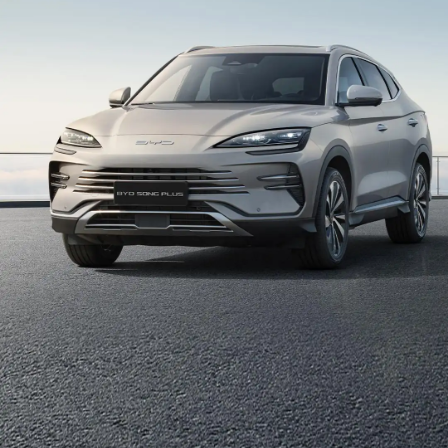
Estructura de acero de alta resistencia
Refuerza la protección del chasis y las baterías para
mejorar la resistencia a los impactos de forma
integral.
Función de descarga Vehicle-to-Load
(VTOL)
Para abastecer sus necesidades de energía en
diferentes escenarios al aire libre, como acampadas
u otras emergencias.