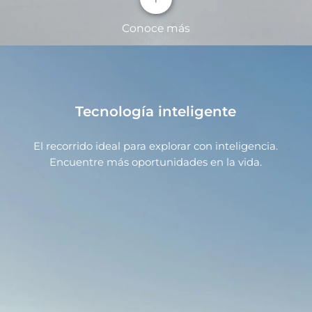
Conoce más
Tecnología inteligente
Sistema infinity de audio de lujo con 10
Altavoces
El recorrido ideal para explorar con inteligencia.
Los parlantes de alta calidad que rodean la cabina
Encuentre más oportunidades en la vida.
crean una experiencia envolvente como la de un
Batería DM-i Super Blade específica para
concierto.
híbridos
Utilizada específicamente en modelos híbridos para
garantizar al máximo la seguridad en los
desplazamientos.