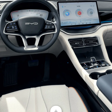
Faros que brillan como el sol en agua
Los focos de doble suspensión en forma de U con
bandas luminosas de textura cristalina
incorporadas aportan un aspecto elegante y
eficiente a primera vista. Con la configuración de
luces de encendido automático, BYD SONG PLUS
iluminará su viaje.
+