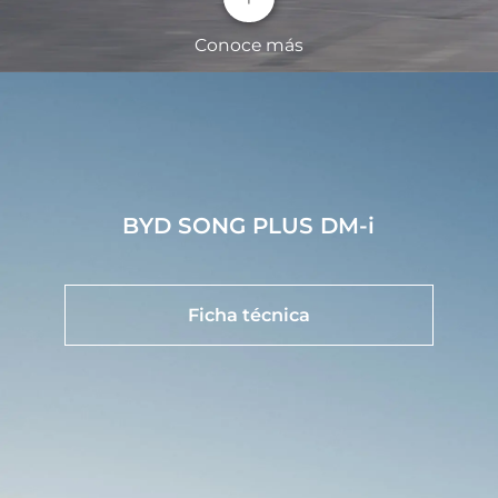
Conoce más
Imagen panorámica HD
BYD SONG PLUS DM-i
La vista panorámica de 360° elimina los puntos
ciegos, para que pueda ver claramente la situación
en torno al auto de un simple vistazo.
Sistema de cabina inteligente BYD
Ficha técnica
La cabina cuenta con una pantalla táctil giratoria
de 15.6 pulgadas y 8GB de RAM con 8 núcleos,
proporcionando una experiencia interactiva de
última generación.