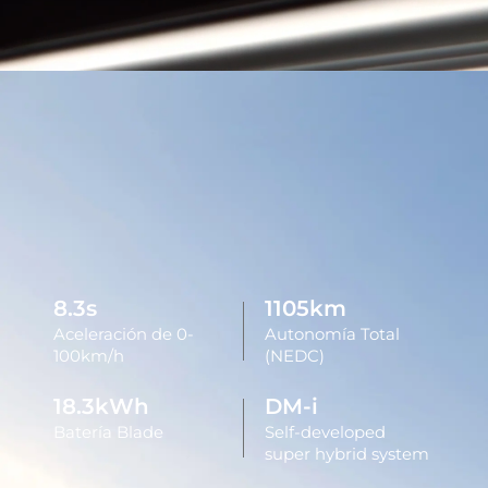
8.3
s
1105
km
Aceleración de 0-
Autonomía Total
100km/h
(NEDC)
18.3
kWh
DM-i
Batería Blade
Self-developed
super hybrid system