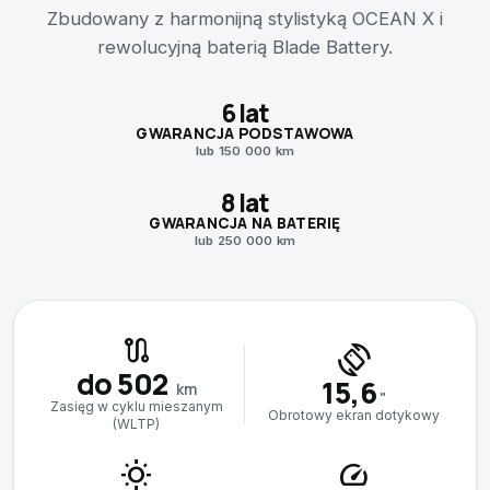
Zbudowany z harmonijną stylistyką OCEAN X i
rewolucyjną baterią Blade Battery.
6 lat
GWARANCJA PODSTAWOWA
lub 150 000 km
8 lat
GWARANCJA NA BATERIĘ
lub 250 000 km
route
screen_rotation
do 502
15,6
km
"
Zasięg w cyklu mieszanym
Obrotowy ekran dotykowy
(WLTP)
wb_sunny
speed