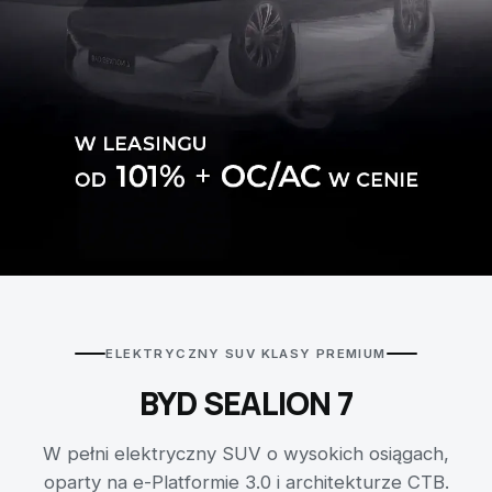
test
ELEKTRYCZNY SUV KLASY PREMIUM
BYD SEALION 7
W pełni elektryczny SUV o wysokich osiągach,
oparty na e-Platformie 3.0 i architekturze CTB.