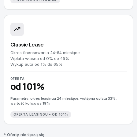
0% OPROCENTOWANIA
trending_up
Classic Lease
Okres finansowania 24-84 miesiące
Wpłata własna od 0% do 45%
Wykup auta od 1% do 65%
OFERTA
od 101%
Parametry: okres leasingu
24
miesiące, wstępna opłata
33%
,
wartość końcowa
19%
OFERTA LEASINGU – OD 101%
* Oferty nie łączą się