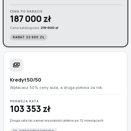
CENA PO RABACIE
187 000 zł
Cena katalogowa:
219 900 zł
RABAT 32 900 ZŁ
payments
Kredyt 50/50
Wpłacasz 50% ceny auta, a druga połowa za rok.
PIERWSZA RATA
103 353 zł
Druga rata tej samej wysokości płatna po 12 miesiącach