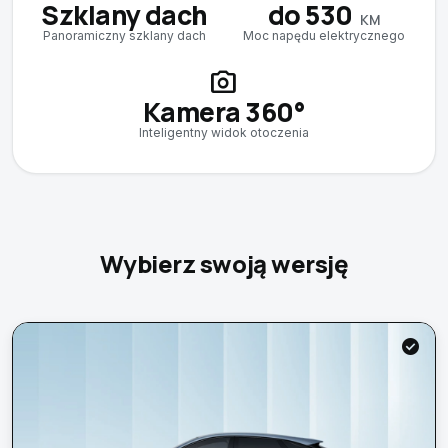
Szklany dach
do 530
KM
Panoramiczny szklany dach
Moc napędu elektrycznego
photo_camera
Kamera 360°
Inteligentny widok otoczenia
Wybierz swoją wersję
check_circle