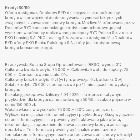
Kredyt 50/50
Oferta dostępna u Dealerów BYD działających jako pośrednicy
kredytowi upoważnieni do dokonywania czynności faktycznych
związanych z zawarciem umowy kredytu. Możliwość oferowania przez
Dealerów BYD konsumenckiego kredytu samochodowego jest
wynikiem współpracy realizowanej pomiędzy BYD Polska Sp. z o.o. a
PKO Leasing S.A. PKO Leasing S.A. zapewnia dostępność u Dealerów
BYD oferty PKO Banku Polskiego S.A., który jest kredytodawcą
kredytu konsumenckiego.
Rzeczywista Roczna Stopa Oprocentowania (RRSO) wynosi 0%.
Całkowita kwota kredytu: 75 000 zł. Całkowita kwota do zapłaty: 75
000 zł. Oprocentowanie stałe: 0%.
Całkowity koszt kredytu: 0 zł (w tym: prowizja: 0 zł, odsetki: 0 zł).
Spłata kredytu 75 000 zł jednorazowo po 12 miesiącach od wypłaty
kredytu.
Kalkulację przeprowadziliśmy 2.04.2026 r. na reprezentatywnym
przykładzie dla kredytu samochodowego 50/50 na zakup pojazdu w
cenie 150 000 zł.
Wpłata własna w wysokości 75 000 zł (50% ceny pojazdu).
Wyliczenia mają charakter orientacyjny i przykładowy. Służą wyłącznie
celom informacyjnym i nie powinny być traktowane jako oferta,
rekomendacja, zaproszenie do zawarcia umowy kredytu ani usługa
doradztwa. Te informacje powinny być analizowane razem z
formularzem informacyjnym banku przed zawarciem umowy o kredyt
konsumencki. Udzielenie kredytu oraz jego wysokość zależą od