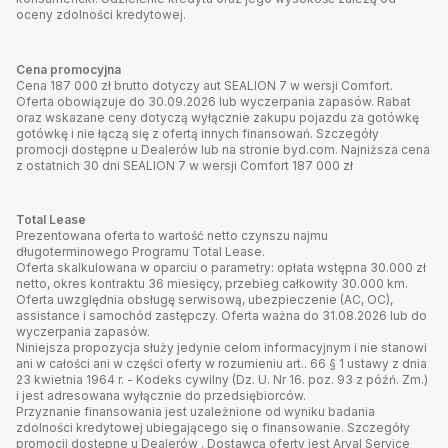
oceny zdolności kredytowej.
Cena promocyjna
Cena 187 000 zł brutto dotyczy aut SEALION 7 w wersji Comfort.
Oferta obowiązuje do 30.09.2026 lub wyczerpania zapasów. Rabat
oraz wskazane ceny dotyczą wyłącznie zakupu pojazdu za gotówkę
gotówkę i nie łączą się z ofertą innych finansowań. Szczegóły
promocji dostępne u Dealerów lub na stronie byd.com. Najniższa cena
z ostatnich 30 dni SEALION 7 w wersji Comfort 187 000 zł
Total Lease
Prezentowana oferta to wartość netto czynszu najmu
długoterminowego Programu Total Lease.
Oferta skalkulowana w oparciu o parametry: opłata wstępna 30.000 zł
netto, okres kontraktu 36 miesięcy, przebieg całkowity 30.000 km.
Oferta uwzględnia obsługę serwisową, ubezpieczenie (AC, OC),
assistance i samochód zastępczy. Oferta ważna do 31.08.2026 lub do
wyczerpania zapasów.
Niniejsza propozycja służy jedynie celom informacyjnym i nie stanowi
ani w całości ani w części oferty w rozumieniu art.. 66 § 1 ustawy z dnia
23 kwietnia 1964 r. - Kodeks cywilny (Dz. U. Nr 16. poz. 93 z późń. Zm.)
i jest adresowana wyłącznie do przedsiębiorców.
Przyznanie finansowania jest uzależnione od wyniku badania
zdolności kredytowej ubiegającego się o finansowanie. Szczegóły
promocji dostępne u Dealerów . Dostawcą oferty jest Arval Service