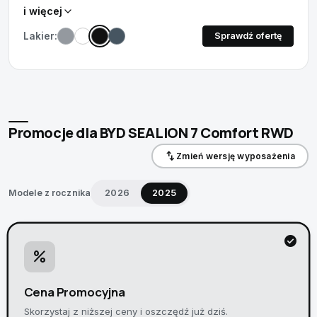
i więcej
12 głośnikami
Lakier:
Sprawdź ofertę
Promocje dla BYD SEALION 7
Comfort RWD
swap_vert
Zmień wersję wyposażenia
Modele z rocznika
2026
2025
check_circle
percent
Cena Promocyjna
Skorzystaj z niższej ceny i oszczędź już dziś.