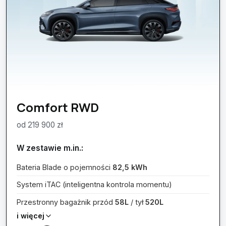
Comfort RWD
od 219 900 zł
W zestawie m.in.:
Bateria Blade o pojemności
82,5 kWh
System iTAC (inteligentna kontrola momentu)
Przestronny bagażnik przód
58L
/ tył
520L
i więcej
15,6"