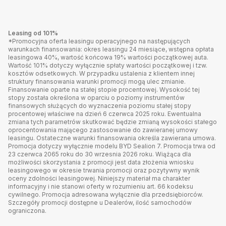
Leasing od 101%
*Promocyjna oferta leasingu operacyjnego na następujących
warunkach finansowania: okres leasingu 24 miesiące, wstępna opłata
leasingowa 40%, wartość końcowa 19% wartości początkowej auta.
Wartość 101% dotyczy wyłącznie spłaty wartości początkowej i tzw.
kosztów odsetkowych. W przypadku ustalenia z klientem innej
struktury finansowania warunki promocji mogą ulec zmianie.
Finansowanie oparte na stałej stopie procentowej. Wysokość tej
stopy została określona w oparciu o poziomy instrumentów
finansowych służących do wyznaczenia poziomu stałej stopy
procentowej właściwe na dzień 6 czerwca 2025 roku. Ewentualna
zmiana tych parametrów skutkować będzie zmianą wysokości stałego
oprocentowania mającego zastosowanie do zawieranej umowy
leasingu. Ostateczne warunki finansowania określa zawierana umowa.
Promocja dotyczy wyłącznie modelu BYD Sealion 7. Promocja trwa od
23 czerwca 2065 roku do 30 wrzesnia 2026 roku. Wiążąca dla
możliwości skorzystania z promocji jest data złożenia wniosku
leasingowego w okresie trwania promocji oraz pozytywny wynik
oceny zdolności leasingowej. Niniejszy materiał ma charakter
informacyjny i nie stanowi oferty w rozumieniu art. 66 kodeksu
cywilnego. Promocja adresowana wyłącznie dla przedsiębiorców.
Szczegóły promocji dostępne u Dealerów, ilość samochodów
ograniczona.