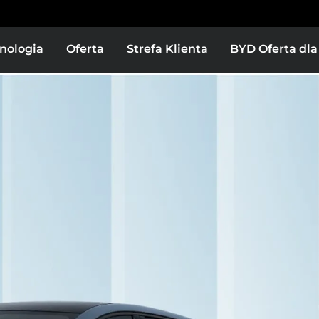
nologia
Oferta
Strefa Klienta
BYD Oferta dla
Europe
Middle East & Africa
Super DM
BYD DOLPHIN SURF
BYD ATTO 
 i dane
as
Bolivia
Colombia
ZOBACZ WIĘ
ZOBACZ WIĘCEJ
or
El Salvador
BYD SEALION 7
BYD SEA