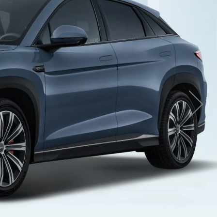
ZOBACZ WIĘCEJ
ma
Paraguay
ay
ZOBACZ WIĘCEJ
ZOBACZ WIĘ