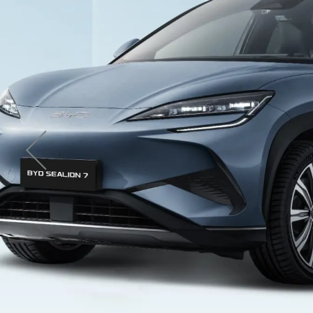
ZOBACZ WIĘCEJ
Samochody używane
Mexico
Pana
BYD e-Platform 3.0
United States
Urugu
ZOBACZ WIĘCEJ