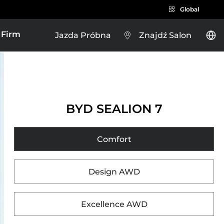
Global
 Firm
Jazda Próbna
Znajdź Salon
Czym jest NEV?
2
ATTO 3 EVO
BYD SEALION 7
Comfort
Brazil
Design AWD
Costa Rica
CEJ
ZOBACZ WIĘCEJ
Excellence AWD
Guatemala
L