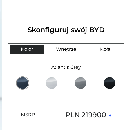
ZOBACZ WIĘCEJ
Peru
Skonfiguruj swój BYD
Kolor
Wnętrze
Koła
CEJ
Atlantis Grey
PLN
219900
MSRP