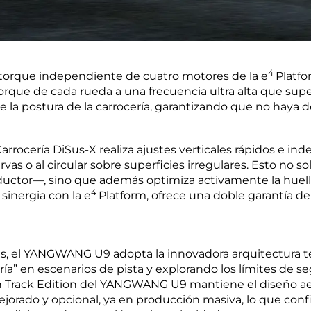
4
e torque independiente de cuatro motores de la e
Platf
 torque de cada rueda a una frecuencia ultra alta que sup
 la postura de la carrocería, garantizando que no haya d
Carrocería DiSus-X realiza ajustes verticales rápidos e 
rvas o al circular sobre superficies irregulares. Esto no 
ductor—, sino que además optimiza activamente la huella
4
sinergia con la e
Platform, ofrece una doble garantía de
les, el YANGWANG U9 adopta la innovadora arquitectura t
ería” en escenarios de pista y explorando los límites de 
ón Track Edition del YANGWANG U9 mantiene el diseño a
ejorado y opcional, ya en producción masiva, lo que conf