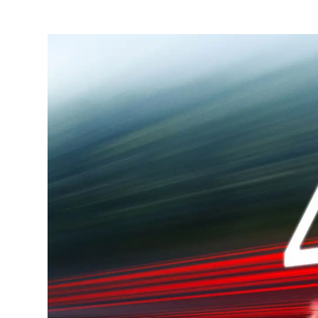
Mexico
Pana
United States
Urugu