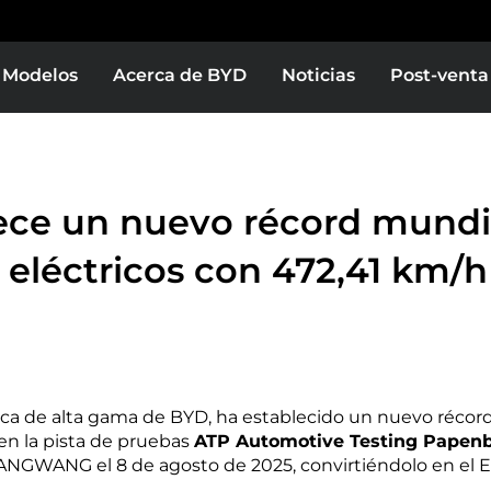
Modelos
Acerca de BYD
Noticias
Post-venta
Europe
Middle East & Africa
YD YUAN PLUS
BYD TANG
e un nuevo récord mundia
eléctricos con 472,41 km/h
as
Bolivia
Colombia
celo
Test Drive
Conócelo
Test Drive
 de alta gama de BYD, ha establecido un nuevo récord
 en la pista de pruebas
ATP Automotive Testing Papen
or
El Salvador
NGWANG el 8 de agosto de 2025, convirtiéndolo en el 