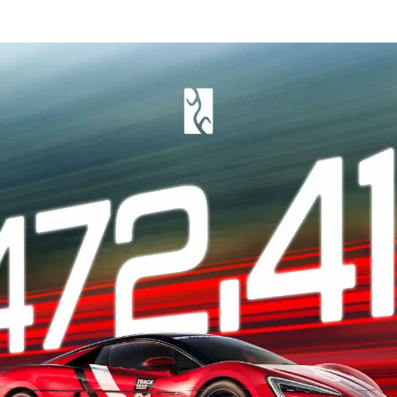
ma
Paraguay
ay