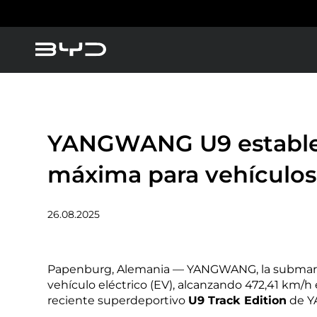
America
Asia-Pacific
Vehículos Eléctricos
B
YANGWANG U9 establec
Vehículos Híbridos
máxima para vehículos 
Argentina
Baham
26.08.2025
Caribbean Region
Chile
Conó
Papenburg, Alemania — YANGWANG, la submarca
vehículo eléctrico (EV), alcanzando 472,41 km/h
Dominican Republic
Ecuad
reciente superdeportivo
U9 Track Edition
de YA