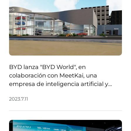
BYD lanza "BYD World", en
colaboración con MeetKai, una
empresa de inteligencia artificial y
metaverso, para ampliar el alcance y la
2023.7.11
conexión con nuestros clientes más
allá del mundo físico e introducirlos en
el metaverso