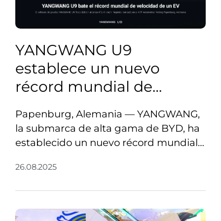
YANGWANG U9
establece un nuevo
récord mundial de
velocidad máxima para
Papenburg, Alemania — YANGWANG,
vehículos eléctricos con
la submarca de alta gama de BYD, ha
472,41 km/h
establecido un nuevo récord mundial
de velocidad máxima para un vehículo
26.08.2025
eléctrico (EV), alcanzando 472,41 km/h
en la pista de pruebas ATP Automotive
Testing Papenburg en Alemania. La
hazaña se logró con el más reciente