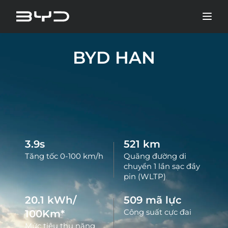
BYD HAN
3.9
s
521
km
Tăng tốc 0-100 km/h
Quãng đường di
chuyển 1 lần sạc đầy
pin (WLTP)
20.1
kWh/
509 mã lực
100Km*
Công suất cực đai
Mức tiêu thụ năng