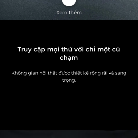
Xem thêm
Truy cập mọi thứ với chỉ một cú
chạm
Không gian nội thất được thiết kế rộng rãi và sang
trọng.
Ngôn ngữ thiết kế "Dragon Face"
Phần đầu lấy cảm hứng từ loài rồng kết hợp cùng
dải đèn pha LED tuyệt đẹp mang đến cảm giác
thanh lịch, sang trọng cho mọi hành trình của bạn.