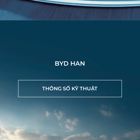
Tiện nghi tinh tế
BYD HAN
Không gian phía sau sang trọng với chất liệu da
Nappa được chọn lọc thủ công, gỗ châu Âu và bảng
điều khiển trung tâm sang trọng bậc nhất.
THÔNG SỐ KỸ THUẬT