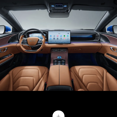
Tay nắm cửa thông minh
Được tích hợp hoàn hảo vào thân xe, tay nắm cửa
ẩn tự động mở ra khi bạn bước đến chiếc xe. Trang
bị này giúp cải thiện khả năng khí động học, giảm
dòng xoáy bên hông xe hiệu quả cũng như giảm
mức hệ số cản gió.
+