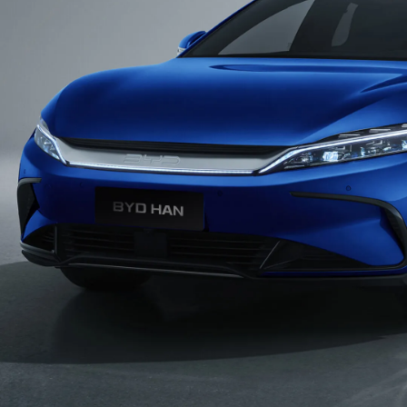
Đèn hậu lấy cảm hứng từ vuốt rồng
Lấy cảm hứng từ văn hoá Á Đông, đèn hậu dạng
được thiết kế theo hình dáng của vuốt rồng tạo nên
sự bắt mắt, bí ẩn và dễ nhận biết.
Bảng điều khiển trung tâm hiện đại
BYD HAN được trang bị hệ thống DiPilot tiên tiến
nhất của BYD, mang đến sự thoải mái nhờ khả
năng an toàn vượt trội.