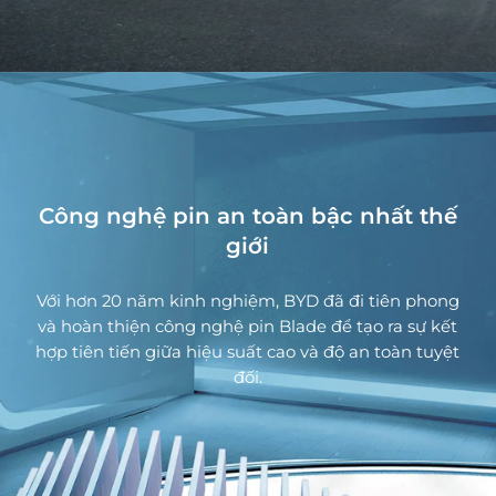
Công nghệ pin an toàn bậc nhất thế
giới
Tận hưởng hệ thống âm thanh thông
minh
Với hơn 20 năm kinh nghiệm, BYD đã đi tiên phong
và hoàn thiện công nghệ pin Blade để tạo ra sự kết
Hệ thống âm thanh Dynaudio Hi-Fi sẽ thiết lập giai
hợp tiên tiến giữa hiệu suất cao và độ an toàn tuyệt
điệu và tâm trạng mà bạn thích. Hãy nghe và cảm
đối.
nhận.