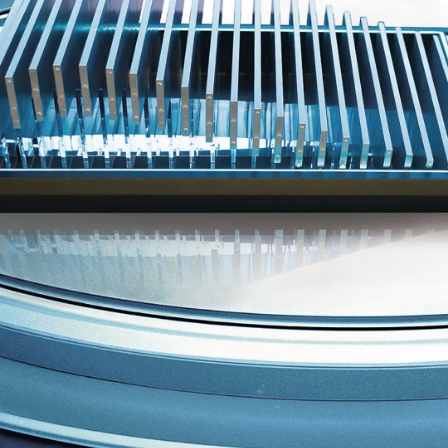
Màn hình hiển thị kính lái W-HUD
Màn hình hiển thị thông tin cảnh báo trên kính
chắn gió giúp bạn tập trung dễ dàng hơn khi điều
khiển xe.