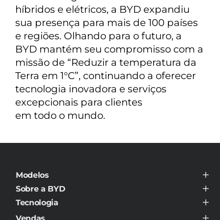
híbridos e elétricos, a BYD expandiu
sua presença para mais de 100 países
e regiões. Olhando para o futuro, a
BYD mantém seu compromisso com a
missão de “Reduzir a temperatura da
Terra em 1°C”, continuando a oferecer
tecnologia inovadora e serviços
excepcionais para clientes
em todo o mundo.
Modelos
BYD ATTO 8
Sobre a BYD
BYD DOLPHIN MINI
Sobre a BYD
BYD DOLPHIN
Tecnologia
Contato
BYD DOLPHIN PLUS
BYD Super DM
Notícias
BYD DOLPHIN SE
Vendas