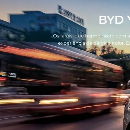
BYD Y
Os faróis, que harmonizam com as
experiência de dirigir à noite