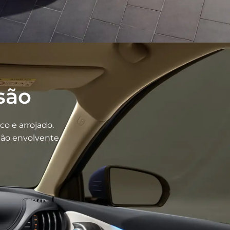
são
o e arrojado.
ção envolvente.