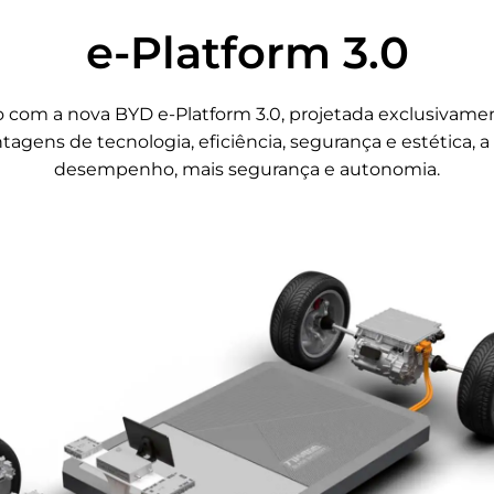
e-Platform 3.0
Os bancos esportiv
tecido premium sus
com a nova BYD e-Platform 3.0, projetada exclusivament
ajustáveis ​​eletri
gens de tecnologia, eficiência, segurança e estética, a 
mais confortável.
desempenho, mais segurança e autonomia.
s funcionalidades