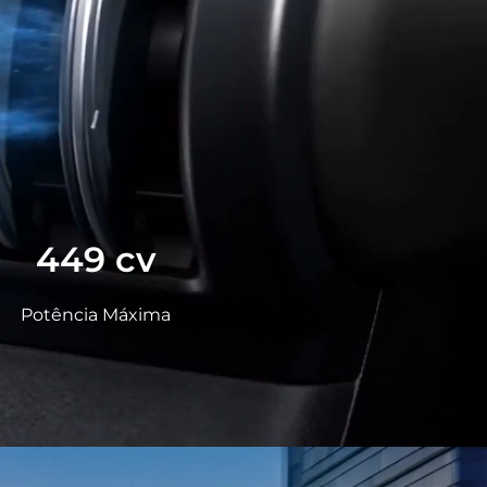
449
cv
Potência Máxima