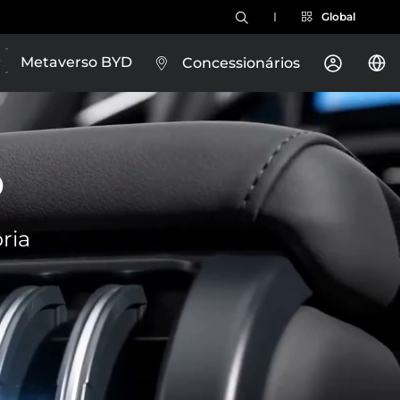
Global
Metaverso BYD
Concessionários
D
ria