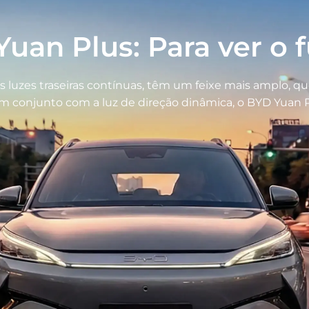
uan Plus: Para ver o 
 luzes traseiras contínuas, têm um feixe mais amplo, que
. Em conjunto com a luz de direção dinâmica, o BYD Yua