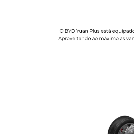
O BYD Yuan Plus está equipado 
Aproveitando ao máximo as vanta
Console
Console flutuante com atalhos para as principai