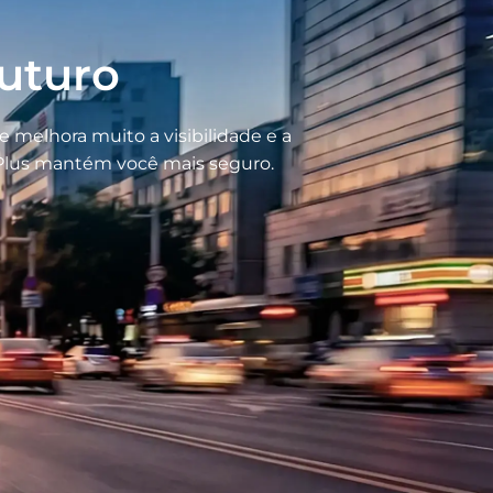
futuro
 melhora muito a visibilidade e a
n Plus mantém você mais seguro.