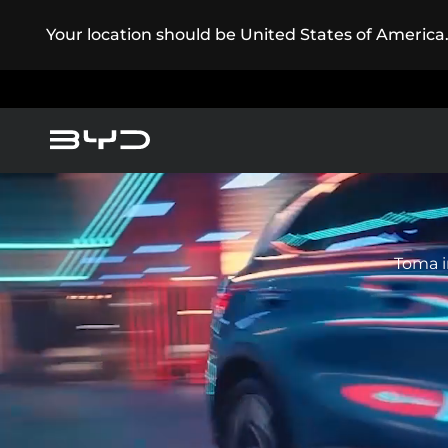
Your location should be United States of America
America
Asia-Pacific
Vehículos Eléctricos
Toma i
Vehículos Híbridos
Argentina
Baham
Caribbean Region
Chile
Conó