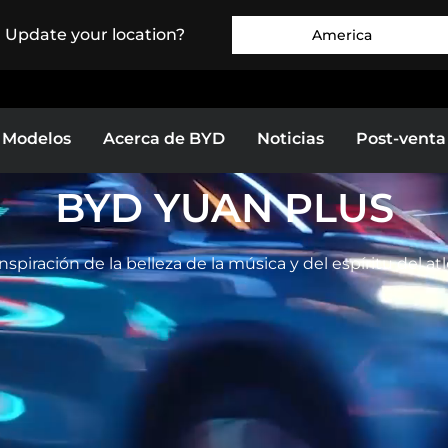
. Update your location?
America
Modelos
Acerca de BYD
Noticias
Post-venta
BYD YUAN PLUS
Europe
Middle East & Africa
BYD SEAGULL
BYD DOLPHIN
nspiración de la belleza de la música y del espíritu del at
as
Bolivia
Colombia
celo
Test Drive
Conócelo
Test Drive