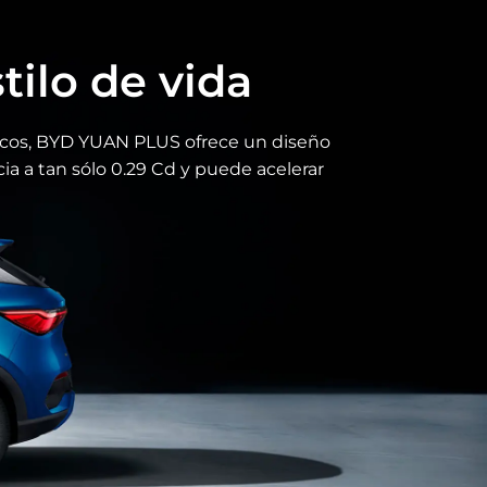
adena cinemática eléctrica 8
do producida en serie
tilo de vida
 excepcional capacidad de integración vertical
ámicos, BYD YUAN PLUS ofrece un diseño
a de suministro. Integra 8 componentes clave:
ia a tan sólo 0.29 Cd y puede acelerar
, controlador DC-DC, cargador a bordo, motor
 transmisión, produciendo el primer sistema de
co 8 en 1 fabricado en masa en el mundo, lo que
ida la utilización del espacio y la eficiencia