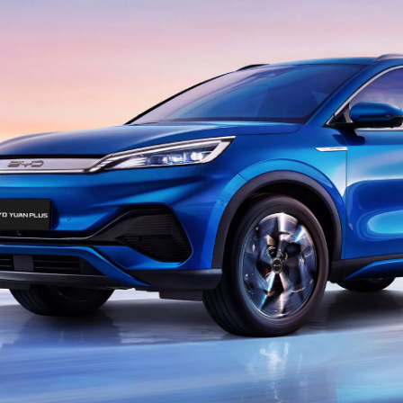
celo
Test Drive