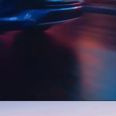
Guatemala
BYD TANG
Peru
Conócelo
Test Drive