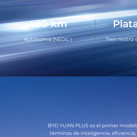
480
km
Plat
Autonomía (NEDC )
Tren motriz e
BYD YUAN PLUS es el primer modelo 
términos de inteligencia, eficienci