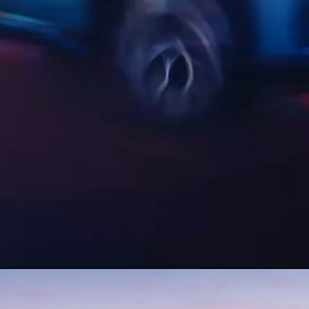
or
El Salvador
 YUAN PLUS LUX
BYD SEALION 7
EV
ma
Paraguay
ay
celo
Test Drive
Conócelo
Test Drive
D SONG PLUS EV