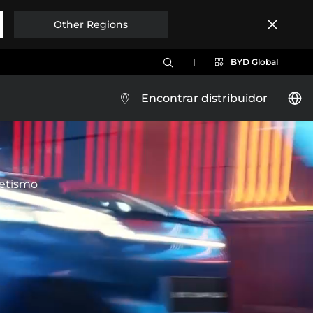
Other Regions
BYD Global
Encontrar distribuidor
BYD YUAN UP
letismo
Brazil
Costa Rica
Conócelo
Test Drive