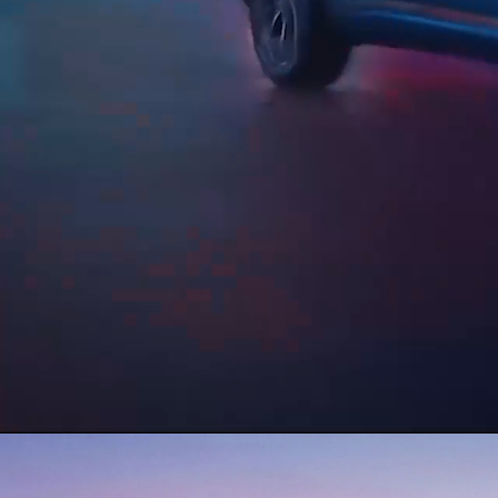
Dominican Republic
Ecuad
BYD
Mexico
Pana
United States
Urugu
Conó
BY