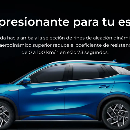
La primera c
en 1 del mun
resionante para tu es
BYD cuenta con una
ada hacia arriba y la selección de rines de aleación din
dentro de la caden
erodinámico superior reduce el coeficiente de resistenc
VCU, BMS, MCU, PDU
de 0 a 100 km/h en sólo 7.3 segundos.
de accionamiento y
tren motriz eléctri
optimiza en gran med
energética.
alta