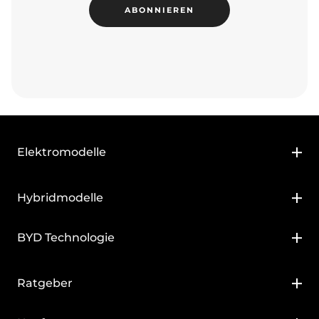
ABONNIEREN
Elektromodelle
BYD ATTO 2
Hybridmodelle
BYD ATTO 3 EVO
BYD ATTO 2 DM-i
BYD Technologie
BYD DOLPHIN
BYD DOLPHIN G DM-i
Super DM Plug-in
BYD DOLPHIN SURF
Ratgeber
BYD SEAL U DM-i
Blade Batterie
BYD SEAL
Elektroauto-Ratgeber