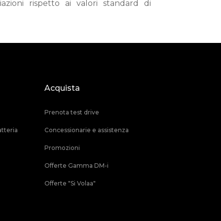
zioni rispetto ai valori standard di
Acquista
Prenota test drive
tteria
Concessionarie e assistenza
Promozioni
Offerte Gamma DM-i
Offerte "Si Volaa"