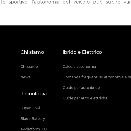
te sportivo, l’autonomia del veicolo può subire varia
Chi siamo
Ibrido e Elettrico
Chi siamo
Calcola autonomia
News
Domande frequenti su autonomia e ba
Guide per auto ibride
Tecnologia
Guide per auto elettriche
Super DM-i
Blade Battery
e-Platform 3.0