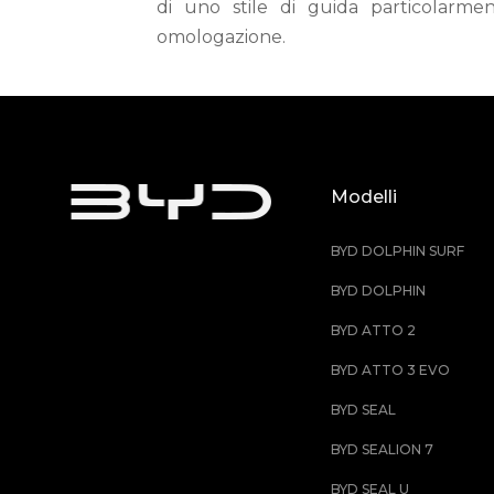
di uno stile di guida particolarmen
omologazione.
Modelli
BYD DOLPHIN SURF
BYD DOLPHIN
BYD ATTO 2
BYD ATTO 3 EVO
BYD SEAL
BYD SEALION 7
BYD SEAL U