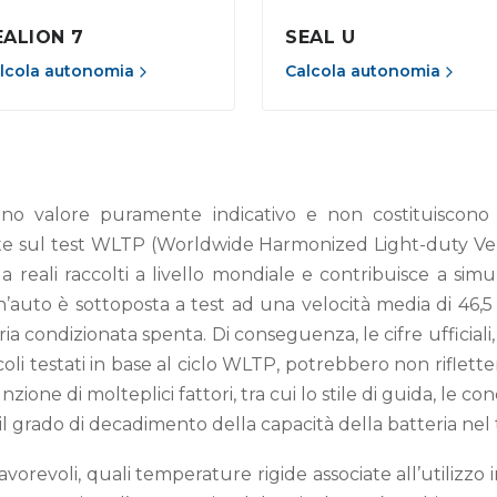
EALION 7
SEAL U
lcola autonomia
Calcola autonomia
no valore puramente indicativo e non costituiscono ga
asate sul test WLTP (Worldwide Harmonized Light-duty Ve
a reali raccolti a livello mondiale e contribuisce a simu
un’auto è sottoposta a test ad una velocità media di 46
ria condizionata spenta. Di conseguenza, le cifre ufficial
eicoli testati in base al ciclo WLTP, potrebbero non riflett
ione di molteplici fattori, tra cui lo stile di guida, le condi
il grado di decadimento della capacità della batteria nel
vorevoli, quali temperature rigide associate all’utilizzo 