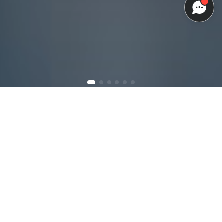
1
Promozioni
Tecnologia
Concessionarie
Trova il tuo modello
BYD
Tutti
Auto Elettriche
Auto Ibride