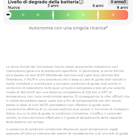
Livello di degrado della batteria
0 anno/i
3 anni
6 anni
Nuova
8 anni
Autonomia con una singola ricarica*
Le stime fornite dal Simulatore hanno valore puramente indicativo e non
costituiscono garanzia di prestazioni specifiche. In particolare, le stime fornite
sono basate sul test WLTP (Worldwide Harmonized Light-duty Vehicles Test
Procedure). Il WLTP è una procedura che si basa sui dati di guida reali raccolti a
livello mondiale e contribuisce a simulare condizioni di guida reali anche in
condizioni di laboratorio nelle quali un’auto è sottoposta a test ad una velocità
media di 46,5 km/h per una distanza complessiva di 23,5 km, a 23°C di
temperatura, con l'aria condizionata spenta. Di conseguenza, le cifre ufficiali, che
in realtà dovrebbero essere usate solo a fini di comparabilità con altri veicoli
testati in base al ciclo WLTP, potrebbero non riflettere la guida reale.
L’autonomia effettiva di un veicolo elettrico può variare in funzione di molteplici
fattori, tra cui lo stile di guida, le condizioni climatiche, il traffico, il carico del
veicolo, la manutenzione effettuata e il grado di decadimento della capacità
della batteria nel tempo.
In presenza di condizioni ambientali sfavorevoli, quali temperature rigide
associate all’utilizzo intensivo dei sistemi di riscaldamento, o di uno stile di guida