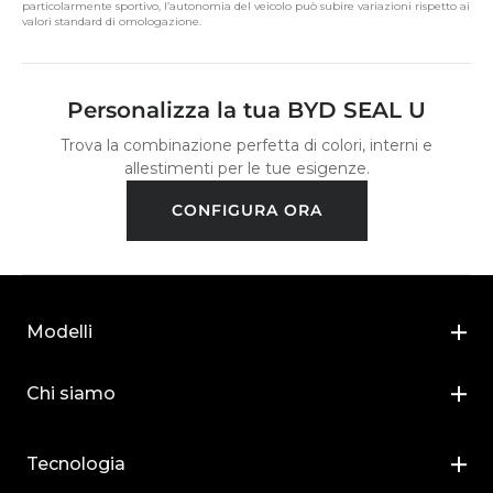
particolarmente sportivo, l’autonomia del veicolo può subire variazioni rispetto ai
valori standard di omologazione.
Personalizza la tua BYD SEAL U
Trova la combinazione perfetta di colori, interni e
allestimenti per le tue esigenze.
CONFIGURA ORA
Modelli
BYD DOLPHIN SURF
Chi siamo
BYD DOLPHIN
Chi siamo
Tecnologia
BYD ATTO 2
News