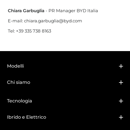
Chiara Garbuglia
- PR Manager BYD Italia
E-mail:
chiara.garbuglia@byd.com
Tel:
+39 335 738 8163
Modelli
BYD DOLPHIN SURF
Chi siamo
BYD DOLPHIN
Chi siamo
Tecnologia
BYD ATTO 2
News
Super DM-i
Ibrido e Elettrico
BYD ATTO 3 EVO
Blade Battery