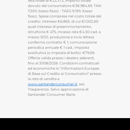
rata finale di €23.373, importo totale
dovuto dal consumatore €38.984,69. TAN
7,55% (tasso fisso) - TAEG 9,19% (tasso
fisso). Spese comprese nel costo totale del
credito: interessi €6.863, di cui €1.002,60
quali interessi di preammortamento,
istruttoria € 475, incasso rata €4,50 cad. a
mezzo SDD, produzione e invio lettera
conferma contratto € 1; comunicazione
periodica annuale € 1 cad.; imposta
sostitutiva (o imposta di bollo): €79,69.
Offerta valida presso i dealers aderenti,
fino al 31/08/2026. Condizioni contrattuali
ed economiche in "Informazioni Europee
di Base sul Credito ai Consumatori" presso
la rete di vendita e
www.santanderconsumer.it
, sez.
Trasparenza. Salvo approvazione di
Santander Consumer Bank.