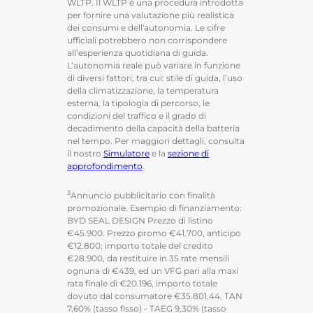
WLTP. Il WLTP è una procedura introdotta
per fornire una valutazione più realistica
dei consumi e dell'autonomia. Le cifre
ufficiali potrebbero non corrispondere
all’esperienza quotidiana di guida.
L’autonomia reale può variare in funzione
di diversi fattori, tra cui: stile di guida, l’uso
della climatizzazione, la temperatura
esterna, la tipologia di percorso, le
condizioni del traffico e il grado di
decadimento della capacità della batteria
nel tempo. Per maggiori dettagli, consulta
il nostro
Simulatore
e la
sezione di
approfondimento
.
3
Annuncio pubblicitario con finalità
promozionale. Esempio di finanziamento:
BYD SEAL DESIGN Prezzo di listino
€45.900. Prezzo promo €41.700, anticipo
€12.800; importo totale del credito
€28.900, da restituire in 35 rate mensili
ognuna di €439, ed un VFG pari alla maxi
rata finale di €20.196, importo totale
dovuto dal consumatore €35.801,44. TAN
7,60% (tasso fisso) - TAEG 9,30% (tasso