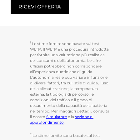
RICEVI OFFERTA
1
Le stime fornite sono basate sul test
WLTP. Il WLTP è una procedura introdotta
per fornire una valutazione più realistica
dei consumi e dell'autonomia. Le cifre
ufficiali potrebbero non corrispondere
all’esperienza quotidiana di guida.
L’autonomia reale può variare in funzione
di diversi fattori, tra cui: stile di guida, l’uso
della climatizzazione, la temperatura
esterna, la tipologia di percorso, le
condizioni del traffico e il grado di
decadimento della capacità della batteria
nel tempo. Per maggiori dettagli, consulta
il nostro
Simulatore
e la
sezione di
approfondimento
.
2
Le stime fornite sono basate sul test