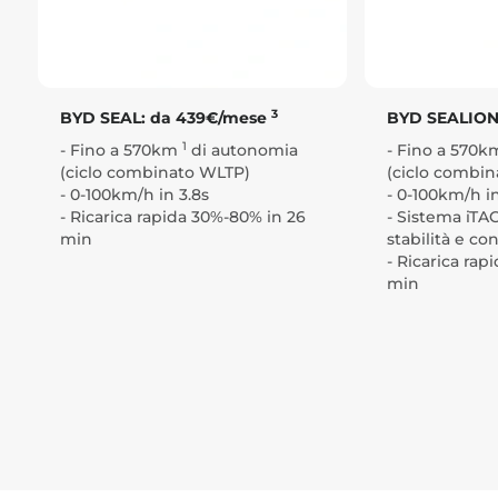
3
BYD SEAL: da 439€/mese
BYD SEALION
1
- Fino a 570km
di autonomia
- Fino a 570
(ciclo combinato WLTP)
(ciclo combi
- 0-100km/h in 3.8s
- 0-100km/h in
- Ricarica rapida 30%-80% in 26
- Sistema iTA
min
stabilità e co
- Ricarica rap
min