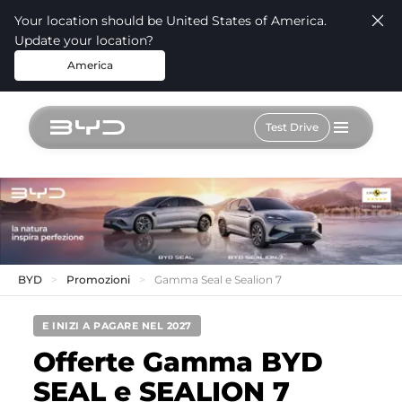
Your location should be United States of America.
Update your location?
America
Test Drive
BYD
Promozioni
Gamma Seal e Sealion 7
E INIZI A PAGARE NEL 2027
Offerte Gamma BYD
SEAL e SEALION 7