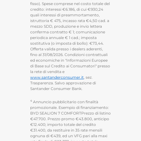
fisso). Spese comprese nel costo totale del
credito: interessi €6.186, di cui €930,24
quali interessi di preammortamento,
istruttoria € 475, incasso rata €4,50 cad. a
mezzo SDD, produzione e invio lettera
conferma contratto € 1; comunicazione
periodica annuale € 1 cad.; imposta
sostitutiva (o imposta di bollo): €73,44.
Offerta valida presso i dealers aderenti,
fino al 31/08/2026. Condizioni contrattuali
ed economiche in "Informazioni Europee
di Base sul Credito ai Consumatori" presso
la rete di vendita e
www.santanderconsumer.it
, sez.
Trasparenza. Salvo approvazione di
Santander Consumer Bank.
4
Annuncio pubblicitario con finalità
promozionale. Esempio di finanziamento:
BYD SEALION 7 COMFORTPrezzo di listino
€47.700. Prezzo promo €43.800, anticipo
€12.400; importo totale del credito
€31.400, da restituire in 35 rate mensili
ognuna di €439, ed un VFG pari alla maxi