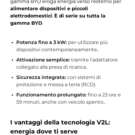
gamma BYD eroga energia verso l'esterno per
alimentare dispositivi e piccoli
elettrodomestici
.
È di serie su tutta la
gamma BYD
.
Potenza fino a 3 kW:
per utilizzare più
dispositivi contemporaneamente..
Attivazione semplice:
tramite l’adattatore
collegato alla presa di ricarica..
Sicurezza integrata:
con sistemi di
protezione e messa a terra (RCD).
Funzionamento prolungato:
fino a 23 ore e
59 minuti, anche con veicolo spento..
I vantaggi della tecnologia V2L:
energia dove ti serve