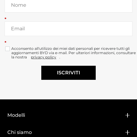
*
*
Acconsento all'utilizzo dei miei dati personali per ricevere tutti gli
aggiornamenti BYD via e-mail. Per ulteriori informazioni, consultare
la nostra
privacy policy
.
ISCRIVITI
Modelli
BYD DOLPHIN SURF
Chi siamo