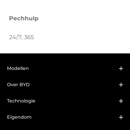
Pechhulp
24/7, 365
Modellen
BYD DOLPHIN SURF
Over BYD
BYD DOLPHIN
Over BYD
Technologie
BYD ATTO 2
BYD Blade Battery
Eigendom
BYD ATTO 3 EVO
BYD Super DM