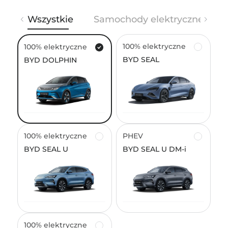
bydszczecin@neogcz.pl
Wszystkie
Samochody elektryczne
BYD Gdańsk Plichta
100% elektryczne
100% elektryczne
ul. Lubowidzka 48, 80-174, Gdańsk, Pomeranian
BYD SEAL
BYD DOLPHIN
Voivodeship, Poland
723 723 401
BYD Toruń Plichta
Sieradzka 31, 87-100, Toruń, Kuyavian-Pomeranian
+48 56 681 47 47
Voivodeship, Poland
100% elektryczne
PHEV
https://bydplichta.pl
BYD SEAL U
BYD SEAL U DM-i
BYD Łódź Wschód Brzezińska 26
42 203 55 17
Brzezińska 26, 92-103, Łódź, Łódź Voivodeship, Poland
info@byd-lodz.pl
100% elektryczne