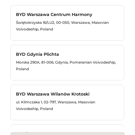
BYD Warszawa Centrum Harmony
Świętokrzyska 16/LU2, 00-050, Warszawa, Masovian
Voivodeship, Poland
453 263 867
BYD Gdynia Plichta
Morska 290A, 81-006, Gdynia, Pomeranian Voivodeship,
Poland
723723400
BYD Warszawa Wilanów Krotoski
ul. Klimczaka 1, 02-797, Warszawa, Masovian
736 203 145
Voivodeship, Poland
byd@krotoski.com
BYD Bydgoszcz Plichta