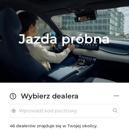
Jazda próbna
Wybierz dealera
1
46 dealerów znajduje się w Twojej okolicy.