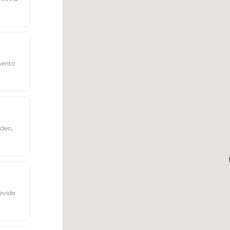
mento
ideo,
evide