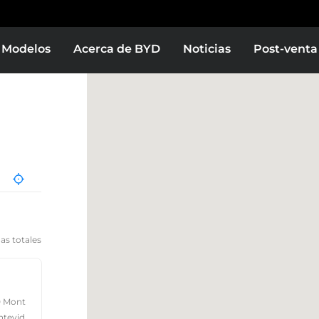
Modelos
Acerca de BYD
Noticias
Post-venta
das totales
00 Mont
ntevid