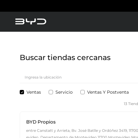
Buscar tiendas cercanas
Ventas
Servicio
Ventas Y Postventa
13 Tien
BYD Propios
entre Canstatt y Arrieta, Bv. José Batlle y Ordóñez 3419, 117
evideo, Departamento de Montevideo,11700,Montevideo,Mo