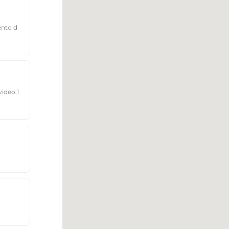
ento d
ideo,1