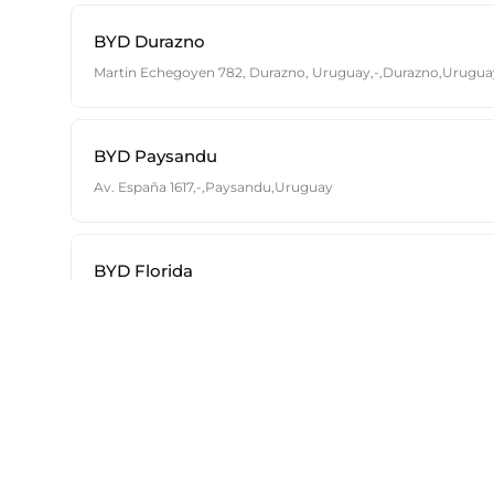
BYD Durazno
Martin Echegoyen 782, Durazno, Uruguay,-,Durazno,Urugua
BYD Paysandu
Av. España 1617,-,Paysandu,Uruguay
BYD Florida
Wilson Ferreira Aldunate S/N, 94000 Florida, Departamento 
rida, Uruguay,00000000,Florida,Uruguay
Modelos
BYD Casa Central
BYD TANG
BYD HAN
PAYSANDÚ 1083，MONTEVIDEO (ESTACIONAMIENTO POR
BYD YUAN
GUAY 1579),11100,Montevideo,Montevideo,Uruguay
BYD SONG PLUS