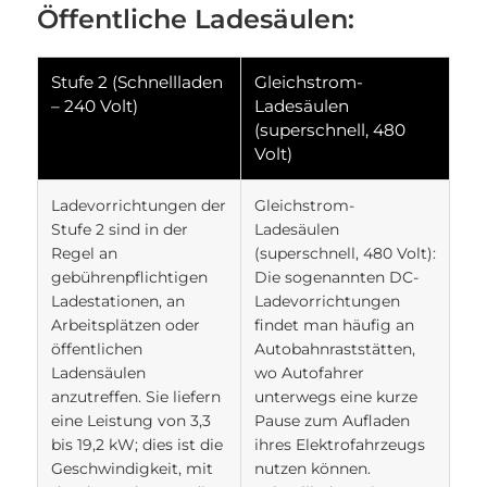
Öffentliche Ladesäulen:
Stufe 2 (Schnellladen
Gleichstrom-
– 240 Volt)
Ladesäulen
(superschnell, 480
Volt)
Ladevorrichtungen der
Gleichstrom-
Stufe 2 sind in der
Ladesäulen
Regel an
(superschnell, 480 Volt):
gebührenpflichtigen
Die sogenannten DC-
Ladestationen, an
Ladevorrichtungen
Arbeitsplätzen oder
findet man häufig an
öffentlichen
Autobahnraststätten,
Ladensäulen
wo Autofahrer
anzutreffen. Sie liefern
unterwegs eine kurze
eine Leistung von 3,3
Pause zum Aufladen
bis 19,2 kW; dies ist die
ihres Elektrofahrzeugs
Geschwindigkeit, mit
nutzen können.