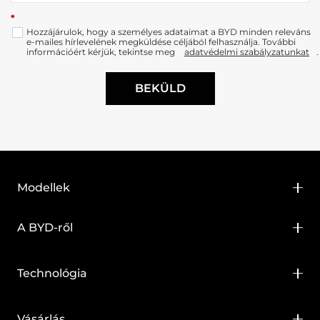
*
Hozzájárulok, hogy a személyes adataimat a BYD minden releváns
e-mailes hírlevelének megküldése céljából felhasználja. További
információért kérjük, tekintse meg
adatvédelmi szabályzatunkat
.
BEKÜLD
Modellek
BYD ATTO 2
A BYD-ről
BYD ATTO 3
A BYD-ről
Technológia
BYD DOLPHIN
Hírek
Super DM
BYD SEAL
Vásárlás