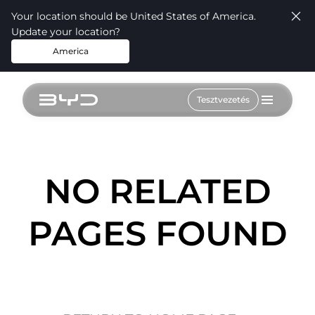
Your location should be United States of America.
Update your location?
America
Tesztvezetés
NO RELATED
PAGES FOUND