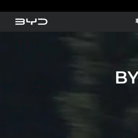
America
Asia-Pacific
EV
BYD SEALION 6 DM-i
客戶權責聲明
BYD數字鑰匙
教學影片
BY
Argentina
Baham
Caribbean Region
Chile
瞭解更多
Dominican Republic
Ecuad
BYD M6