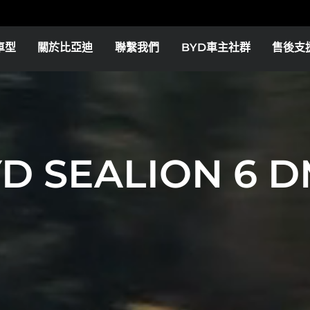
車型
關於比亞迪
聯繫我們
BYD車主社群
售後支
Europe
Middle East & Africa
BYD SEAL 6
BYD ATTO 2
汽車特點
服務和碰撞修復
BYD帳號
D SEALION 6 D
as
Bolivia
Colombia
瞭解更多
試乘試駕
瞭解更多
試
or
El Salvador
2026 BYD ATTO 3
BYD DOLPHIN