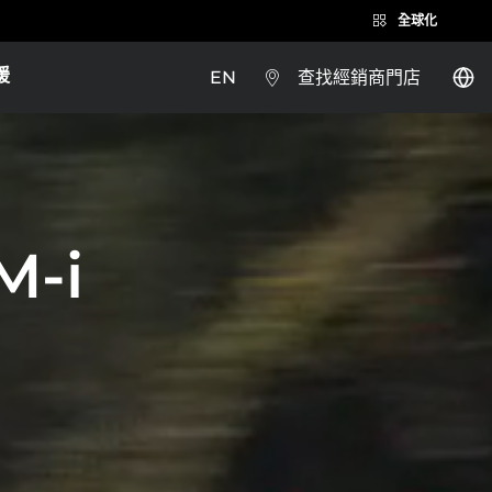
全球化
援
EN
查找經銷商門店
BYD SEALION 7
M-i
Brazil
Costa Rica
乘試駕
瞭解更多
試乘試駕
Guatemala
BYD SEAL