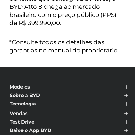
BYD Atto 8 chega ao mercado
brasileiro com o preço público (PPS)
de R$ 399.990,00.
*Consulte todos os detalhes das
garantias no manual do proprietário.
Modelos
BYD ATTO 8
Sobre a BYD
BYD DOLPHIN MINI
Sobre a BYD
BYD DOLPHIN
Tecnologia
Contato
BYD DOLPHIN PLUS
BYD Super DM
Notícias
BYD DOLPHIN SE
Vendas
O que é NEV?
Sustentabilidade
BYD HAN
BYD e-Platform 3.0
Ofertas BYD
Confidencialidade, Compliance e Proteção de Dados
Test Drive
BYD KING DM-i
BYD Bateria Blade
Vendas PCD
BYD SEAL
Agende agora
BYD DiSus
Condições comerciais
Baixe o App BYD
BYD SEALION 7
BYD Cell to Body
Calculadora de Economia