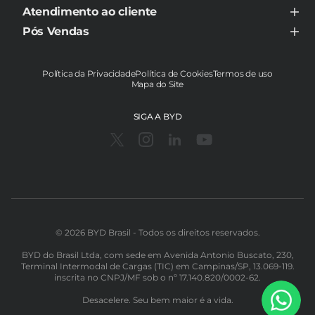
BYD SHARK
Android
Corrida de Vantagens Taxi e Aplicativos
Atendimento ao cliente
BYD SONG PLUS DM-i
Apple iOS
BYD SONG PLUS PREMIUM DM-i
Central de Relacionamento
Pós Vendas
BYD SONG PRO DM-i FLEX
Perguntas frequentes CRC
Serviço de Manutenção
BYD TAN
Chave digital
BYD YUAN PLUS
BYD Assistance
BYD YUAN PRO
Política da Privacidade
Política de Cookies
Termos de uso
Regulamento Raízen
Mapa do Site
Legislação e Segurança
Blindagem certificada
BYD Club
SIGA A BYD
©️ 2026 BYD Brasil - Todos os direitos reservados.
BYD do Brasil Ltda, com sede em Avenida Antonio Buscato, 230,
Terminal Intermodal de Cargas (TIC) em Campinas/SP, 13.069-119.
inscrita no CNPJ/MF sob o nº 17.140.820/0002-62.
Desacelere. Seu bem maior é a vida.