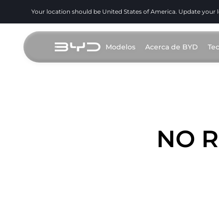
Your location should be United States of America. Update your 
Modelos
Acerca de BYD
Te
NO R