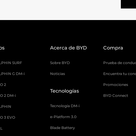
os
Acerca de BYD
Compra
LPHIN SURF
Sobre BYD
Prueba de condu
PHIN G DM-i
Noticias
Encuentra tu con
O 2
Promociones
Tecnologías
O 2 DM-i
BYD Connect
Tecnología DM-i
LPHIN
e-Platform 3.0
O 3 EVO
Blade Battery
AL