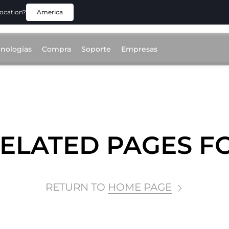
location?
America
cnologías
Compra
Soporte
Empresas
ELATED PAGES 
RETURN TO
HOME PAGE