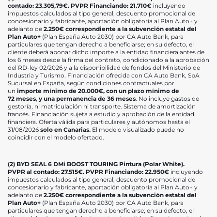
contado: 23.305,79€.
PVPR Financiando: 21.710
€
incluyendo
impuestos calculados al tipo general, descuento promocional de
concesionario y fabricante, aportación obligatoria al Plan Auto+ y
adelanto de
2.250€ correspondiente a la subvención estatal del
Plan Auto+
(Plan España Auto 2030) por CA Auto Bank, para
particulares que tengan derecho a beneficiarse; en su defecto, el
cliente deberá abonar dicho importe a la entidad financiera antes de
los 6 meses desde la firma del contrato, condicionado a la aprobación
del RD-ley 02/2026 y a la disponibilidad de fondos del Ministerio de
Industria y Turismo. Financiación ofrecida con CA Auto Bank, SpA
Sucursal en España, según condiciones contractuales por
un
importe mínimo de 20.000
€, con un plazo mínimo de
72 meses
,
y una permanencia de 36 meses
. No incluye gastos de
gestoría, ni matriculación ni transporte. Sistema de amortización
francés. Financiación sujeta a estudio y aprobación de la entidad
financiera. Oferta válida para particulares y autónomos hasta el
31/08/2026
solo en Canarias.
El modelo visualizado puede no
coincidir con el modelo ofertado.
(2) BYD SEAL 6 DMi BOOST TOURING Pintura (Polar White).
PVPR al contado: 27.515
€
.
PVPR Financiando: 22.950
€
incluyendo
impuestos calculados al tipo general, descuento promocional de
concesionario y fabricante, aportación obligatoria al Plan Auto+ y
adelanto de
2.250€ correspondiente a la subvención estatal del
Plan Auto+
(Plan España Auto 2030) por CA Auto Bank, para
particulares que tengan derecho a beneficiarse; en su defecto, el