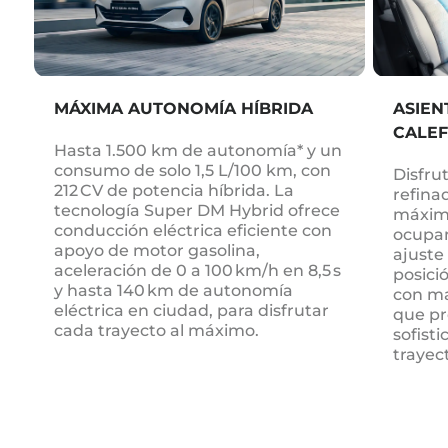
MÁXIMA AUTONOMÍA HÍBRIDA
ASIEN
CALEF
Hasta 1.500 km de autonomía* y un
consumo de solo 1,5 L/100 km, con
Disfru
212 CV de potencia híbrida. La
refina
tecnología Super DM Hybrid ofrece
máximo
conducción eléctrica eficiente con
ocupan
apoyo de motor gasolina,
ajuste
aceleración de 0 a 100 km/h en 8,5 s
posició
y hasta 140 km de autonomía
con ma
eléctrica en ciudad, para disfrutar
que pr
cada trayecto al máximo.
sofist
trayec