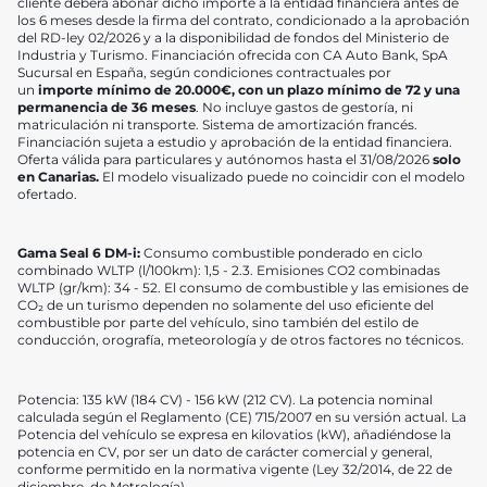
cliente deberá abonar dicho importe a la entidad financiera antes de
los 6 meses desde la firma del contrato, condicionado a la aprobación
del RD-ley 02/2026 y a la disponibilidad de fondos del Ministerio de
Industria y Turismo. Financiación ofrecida con CA Auto Bank, SpA
Sucursal en España, según condiciones contractuales por
un
importe mínimo de 20.000
€
, con un plazo mínimo de 72
y
una
permanencia de 36 meses
. No incluye gastos de gestoría, ni
matriculación ni transporte.
Sistema de amortización francés.
Financiación sujeta a estudio y aprobación de la entidad financiera.
Oferta válida para particulares y autónomos hasta el 31/08/2026
solo
en Canarias
.
El modelo visualizado puede no coincidir con el modelo
ofertado.
Gama Seal 6 DM-i:
Consumo combustible ponderado en ciclo
combinado WLTP (l/100km): 1,5 - 2.3. Emisiones CO2 combinadas
WLTP (gr/km): 34 - 52. El consumo de combustible y las emisiones de
CO₂ de un turismo dependen no solamente del uso eficiente del
combustible por parte del vehículo, sino también del estilo de
conducción, orografía, meteorología y de otros factores no técnicos.
Potencia: 135 kW (184 CV) - 156 kW (212 CV). La potencia nominal
calculada según el Reglamento (CE) 715/2007 en su versión actual. La
Potencia del vehículo se expresa en kilovatios (kW), añadiéndose la
potencia en CV, por ser un dato de carácter comercial y general,
conforme permitido en la normativa vigente (Ley 32/2014, de 22 de
diciembre, de Metrología).