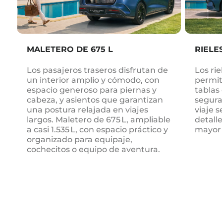
MALETERO DE 675 L
RIELE
Los pasajeros traseros disfrutan de
Los ri
un interior amplio y cómodo, con
permit
espacio generoso para piernas y
tablas
cabeza, y asientos que garantizan
segura
una postura relajada en viajes
viaje s
largos. Maletero de 675 L, ampliable
detall
a casi 1.535 L, con espacio práctico y
mayor 
organizado para equipaje,
cochecitos o equipo de aventura.