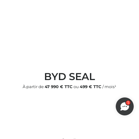
0
0
1
0
1
2
1
2
BYD SEAL
3
0
2
3
0
À partir de
47 990 € TTC
ou
499 € TTC
/ mois¹
4
1
3
4
1
1
0
5
2
4
5
2
1
6
3
5
6
0
3
2
7
4
6
7
1
4