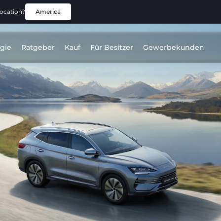
location?
America
gie
Ratgeber
Kauf
Für Besitzer
Gewerbekunden