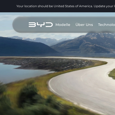
Your location should be United States of America. Update your 
Modelle
Über Uns
Technolo