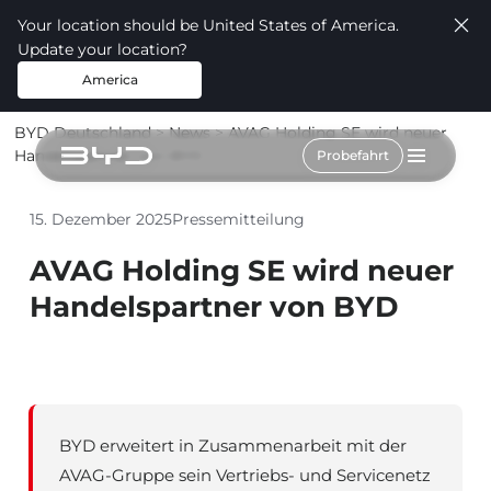
Your location should be United States of America.
Update your location?
America
BYD Deutschland
>
News
> AVAG Holding SE wird neuer
Handelspartner von BYD
Probefahrt
15. Dezember 2025
Pressemitteilung
AVAG Holding SE wird neuer
Handelspartner von BYD
BYD erweitert in Zusammenarbeit mit der
AVAG-Gruppe sein Vertriebs- und Servicenetz