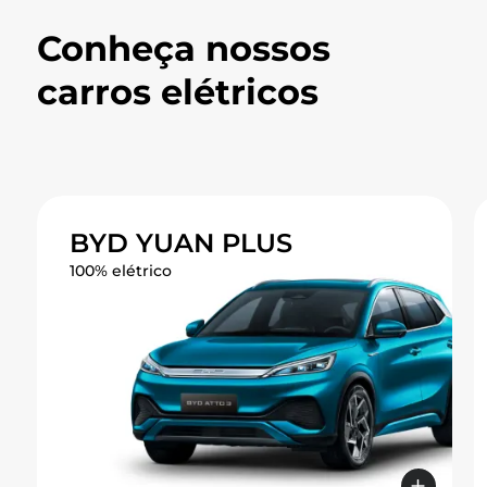
Conheça nossos
carros elétricos
BYD Yuan Plus
O expressivo e refinado SUV
BYD YUAN PLUS
compacto crossover totalmente
elétrico.
100% elétrico
Range
420 km
0-100 km/h em 7.3 segundos
Design esportivo e aerodinâmico
Carrega até 80% em apenas 29 minutos
Classificação de segurança Euro NCAP 5