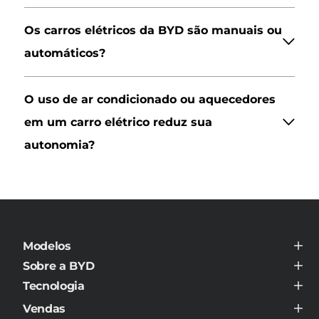
Os carros elétricos da BYD são manuais ou
automáticos?
O uso de ar condicionado ou aquecedores
em um carro elétrico reduz sua
autonomia?
Modelos
BYD ATTO 8
Sobre a BYD
BYD DOLPHIN MINI
Sobre a BYD
BYD DOLPHIN
Tecnologia
Contato
BYD DOLPHIN PLUS
BYD Super DM
Notícias
BYD DOLPHIN SE
Vendas
O que é NEV?
Sustentabilidade
BYD HAN