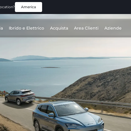
location?
America
ia
Ibrido e Elettrico
Acquista
Area Clienti
Aziende