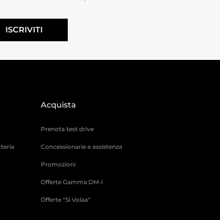
ISCRIVITI
Acquista
Prenota test drive
teria
Concessionarie e assistenza
Promozioni
Offerte Gamma DM-i
Offerte "Si Volaa"