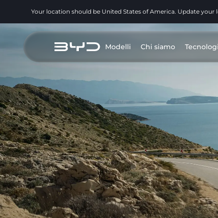
Your location should be United States of America. Update your 
Modelli
Chi siamo
Tecnolog