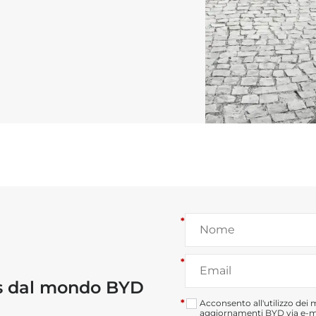
*
*
ws dal mondo BYD
*
Acconsento all'utilizzo dei m
aggiornamenti BYD via e-mai