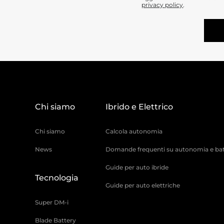
privacy policy
.
Chi siamo
Ibrido e Elettrico
Chi siamo
Calcola autonomia
News
Domande frequenti su autonomia e bat
Guide per auto ibride
Tecnologia
Guide per auto elettriche
Super DM-i
Blade Battery