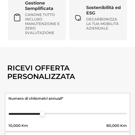
BYD
Gestione
per
Sostenibilità ed
Semplificata
ESG
Flotte
CANONE TUTTO
INCLUSO:
DECARBONIZZA
Aziendali,
MANUTENZIONE E
LA TUA MOBILITÀ
ZERO
AZIENDALE
Business
SVALUTAZIONE
e
P.IVA
RICEVI OFFERTA
PERSONALIZZATA
Numero di chilometri annuali*
10,000 Km
80,000 Km