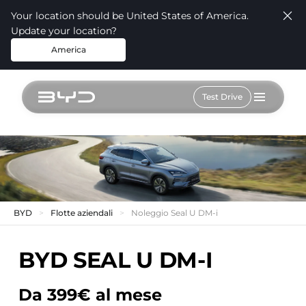
Your location should be United States of America.
Update your location?
America
Test Drive
BYD
Flotte aziendali
Noleggio Seal U DM-i
BYD SEAL U DM-I
Da 399€ al mese