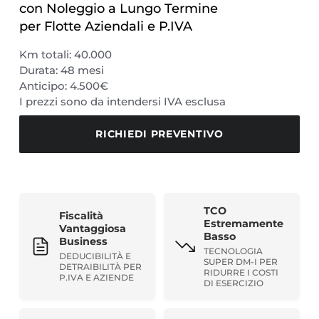
con Noleggio a Lungo Termine
per Flotte Aziendali e P.IVA
Km totali: 40.000
Durata: 48 mesi
Anticipo: 4.500€
I prezzi sono da intendersi IVA esclusa
RICHIEDI PREVENTIVO
Vantaggi
TCO
Fiscalità
Strategici
Estremamente
Vantaggiosa
del
Basso
Business
Noleggio
TECNOLOGIA
DEDUCIBILITÀ E
SUPER DM-I PER
DETRAIBILITÀ PER
a
RIDURRE I COSTI
P.IVA E AZIENDE
DI ESERCIZIO
Lungo
Termine