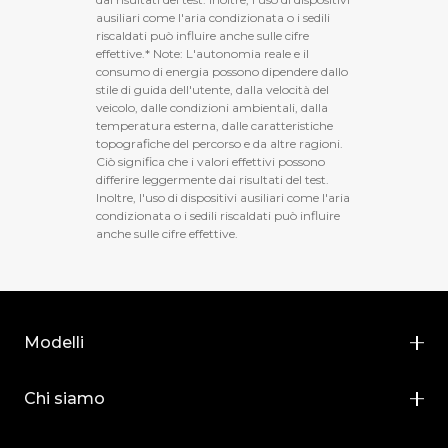
ausiliari come l'aria condizionata o i sedili
riscaldati può influire anche sulle cifre
effettive.* Note: L'autonomia reale e il
consumo di energia possono dipendere dallo
stile di guida dell'utente, dalla velocità del
veicolo, dalle condizioni ambientali, dalla
temperatura esterna, dalle caratteristiche
topografiche del percorso e da altre ragioni.
Ciò significa che i valori effettivi possono
differire leggermente dai risultati del test.
Inoltre, l'uso di dispositivi ausiliari come l'aria
condizionata o i sedili riscaldati può influire
anche sulle cifre effettive.
Modelli
BYD DOLPHIN SURF
Chi siamo
BYD DOLPHIN
Chi siamo