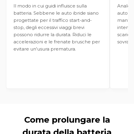
Il modo in cui guidi influisce sulla
Analoga
batteria. Sebbene le auto ibride siano
auto ib
progettate per il traffico start-and-
manten
stop, degli eccessivi viaggi brevi
interval
possono ridurre la durata. Riduci le
scaric
accelerazioni e le frenate brusche per
sovracc
evitare un'usura prematura.
Come prolungare la
durata della batteria