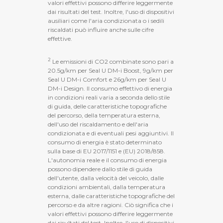
valori effettivi possono differire leggermente
dai risultati del test. Inoltre, l'uso di dispositivi
ausiliari come l'aria condizionata o i sedili
riscaldati può influire anche sulle cifre
effettive.
2
Le emissioni di CO2 combinate sono pari a
20.5g/km per Seal U DM-i Boost, 9g/km per
Seal U DM-i Comfort e 26g/km per Seal U
DM-i Design. Il consumo effettivo di energia
in condizioni reali varia a seconda dello stile
di guida, delle caratteristiche topografiche
del percorso, della temperatura esterna,
dell'uso del riscaldamento e dell'aria
condizionata e di eventuali pesi aggiuntivi. Il
consumo di energia è stato determinato
sulla base di EU 2017/1151 e (EU) 2018/858.
L'autonomia reale e il consumo di energia
possono dipendere dallo stile di guida
dell'utente, dalla velocità del veicolo, dalle
condizioni ambientali, dalla temperatura
esterna, dalle caratteristiche topografiche del
percorso e da altre ragioni. Ciò significa che i
valori effettivi possono differire leggermente
dai risultati del test. Inoltre, l'uso di dispositivi