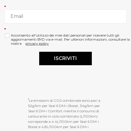
*
*
Acconsento all'utilizzo dei miei dati personali per ricevere tutti gli
aggiornamenti BYD via e-mail. Per ulteriori informazioni, consultare la
nostra
privacy policy
.
ISCRIVITI
1
Le emissioni di CO2 combinate sono pari a
52g/km per Seal 6 DM-i Boost, 34g/km per
Seal 6 DM-i Comfort mentre il consumo di
carburante in ciclo combinato (L/100km)
corrisponde a 4.4L/100km per Seal 6 DM-i
Boost e 4,8L/100km per Seal 6 DM-i