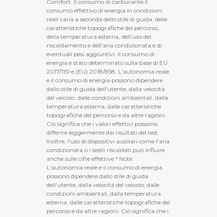
Comfort. Il consumo di carburante Il
consumo effettivo di energia in condizioni
reali varia a seconda dello stile di guida, delle
caratteristiche topografiche del percorso,
della temperatura esterna, dell'uso del
riscaldamento e dell'aria condizionata e di
eventuali pesi aggiuntivi. Il consumo di
energia è stato determinato sulla base di EU
2017/1151 e (EU) 2018/858. L'autonomia reale
e il consumo di energia possono dipendere
dallo stile di guida dell'utente, dalla velocità
del veicolo, dalle condizioni ambientali, dalla
temperatura esterna, dalle caratteristiche
topografiche del percorso e da altre ragioni.
Ciò significa che i valori effettivi possono
differire leggermente dai risultati del test.
Inoltre, l'uso di dispositivi ausiliari come l'aria
condizionata o i sedili riscaldati può influire
anche sulle cifre effettive.* Note:
L'autonomia reale e il consumo di energia
possono dipendere dallo stile di guida
dell'utente, dalla velocità del veicolo, dalle
condizioni ambientali, dalla temperatura
esterna, dalle caratteristiche topografiche del
percorso e da altre ragioni. Ciò significa che i