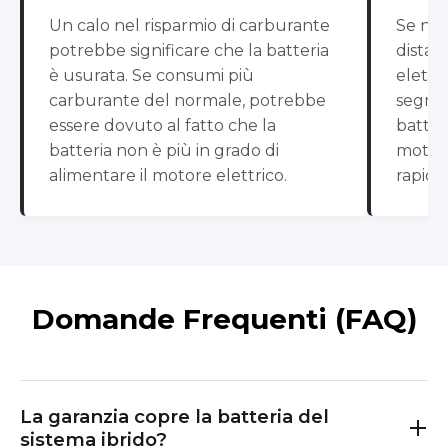
Un calo nel risparmio di carburante
Se non
potrebbe significare che la batteria
distan
è usurata. Se consumi più
elettr
carburante del normale, potrebbe
segno 
essere dovuto al fatto che la
batteri
batteria non è più in grado di
motore
alimentare il motore elettrico.
rapid
Domande Frequenti (FAQ)
La garanzia copre la batteria del
sistema ibrido?