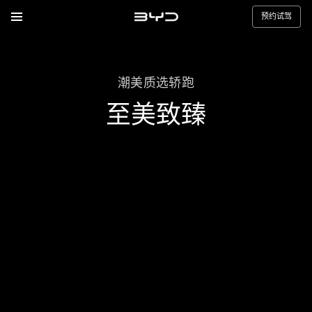
预约试驾
潮美质选轿跑
至美致臻