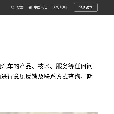
搜索
中国大陆
登录 / 注册
预约试驾
迪
汽
车
的
产
品
、
技
术
、
服
务
等
任
何
问
面
进
行
意
见
反
馈
及
联
系
方
式
查
询
，
期