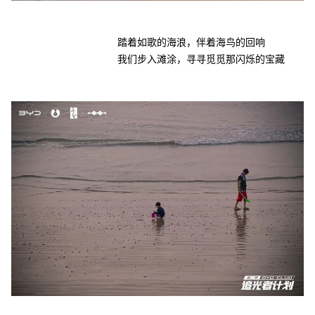
踏着如歌的海浪，伴着海鸟的回响
我们步入滩涂，寻寻觅觅那闪烁的宝藏