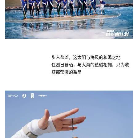
步入盐滩，这太阳与海风的和鸣之地
任烈日暴晒，与大海的盐碱相拥，只为收
获那莹澈的盐晶