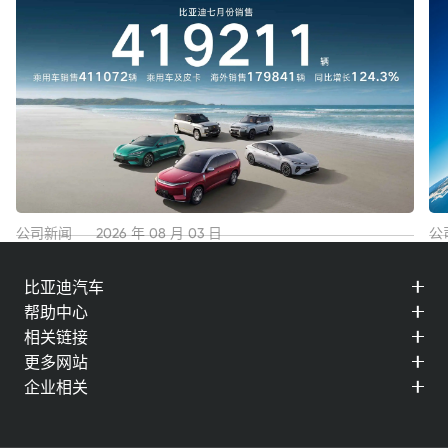
公司新闻
2026 年 08 月 03 日
公
比亚迪7月份销售41.9万辆 海外销售近18万辆，再创历史
稳
比亚迪汽车
新高！
5
帮助中心
查看详情
查
相关链接
更多网站
企业相关