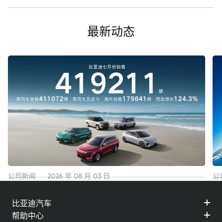
最新动态
公司新闻
2026 年 08 月 03 日
公
比亚迪7月份销售41.9万辆 海外销售近18万辆，再创历史
稳
比亚迪汽车
新高！
5
帮助中心