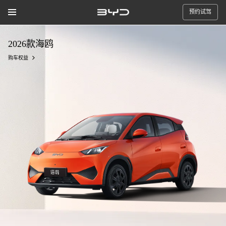
预约试驾
2026款海鸥
购车权益